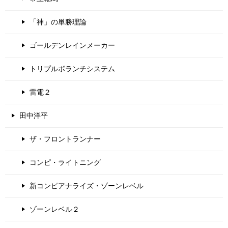
「神」の単勝理論
ゴールデンレインメーカー
トリプルボランチシステム
雷電２
田中洋平
ザ・フロントランナー
コンピ・ライトニング
新コンピアナライズ・ゾーンレベル
ゾーンレベル２