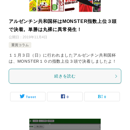
アルゼンチン共和国杯はMONSTER指数上位３頭
で決着。単勝は丸裸に異常発生！
公開日：
2019年11月4日
重賞コラム
１１月３日（日）に行われましたアルゼンチン共和国杯
は、MONSTER１０の指数上位３頭で決着しましたよ！
続きを読む
Tweet
0
0