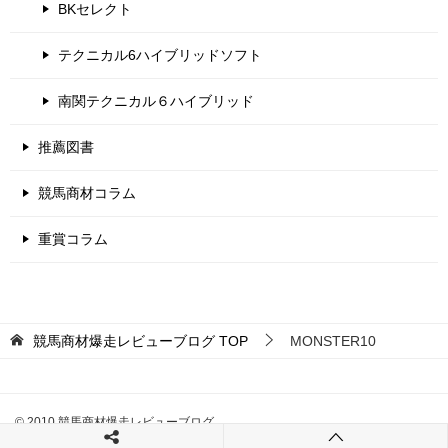
BKセレクト
テクニカル6ハイブリッドソフト
南関テクニカル６ハイブリッド
推薦図書
競馬商材コラム
重賞コラム
競馬商材爆走レビューブログ
TOP
MONSTER10
© 2010 競馬商材爆走レビューブログ