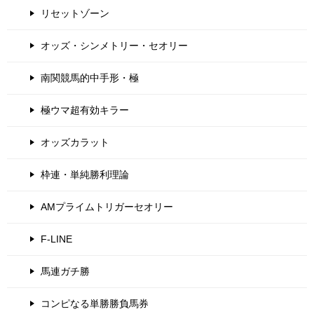
リセットゾーン
オッズ・シンメトリー・セオリー
南関競馬的中手形・極
極ウマ超有効キラー
オッズカラット
枠連・単純勝利理論
AMプライムトリガーセオリー
F-LINE
馬連ガチ勝
コンピなる単勝勝負馬券