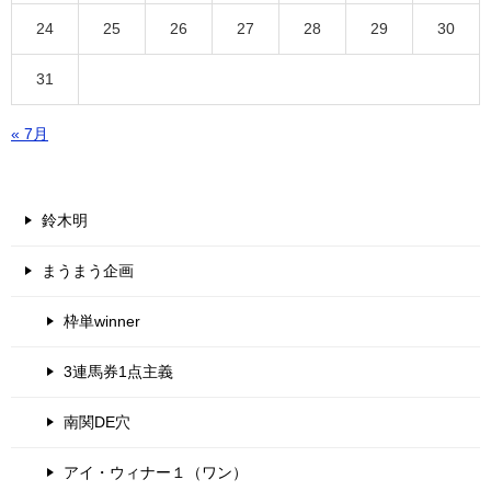
24
25
26
27
28
29
30
31
« 7月
鈴木明
まうまう企画
枠単winner
3連馬券1点主義
南関DE穴
アイ・ウィナー１（ワン）