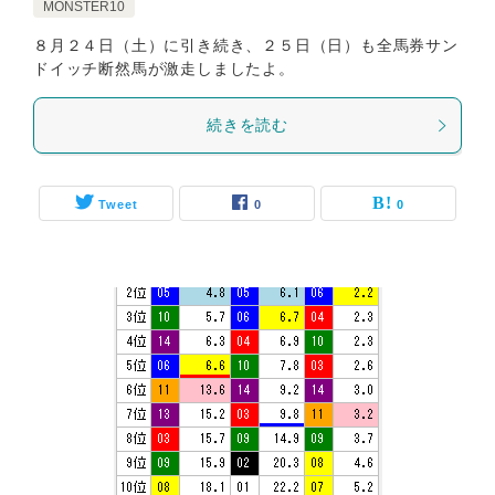
MONSTER10
８月２４日（土）に引き続き、２５日（日）も全馬券サン
ドイッチ断然馬が激走しましたよ。
続きを読む
Tweet
0
0