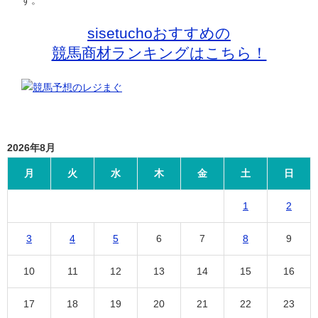
す。
sisetuchoおすすめの
競馬商材ランキングはこちら！
2026年8月
月
火
水
木
金
土
日
1
2
3
4
5
6
7
8
9
10
11
12
13
14
15
16
17
18
19
20
21
22
23