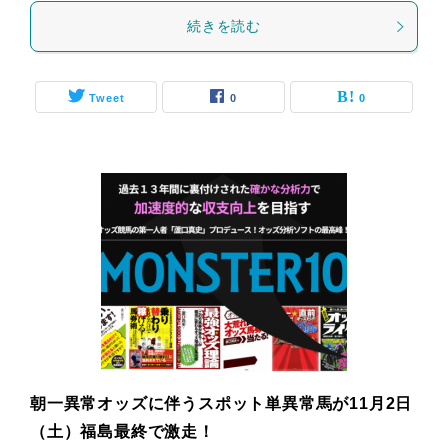
続きを読む
Tweet
0
0
朝一異常オッズに伴うスポット単異常馬が11月2日
（土）福島最終で激走！