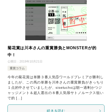
菊花賞は川本さんの重賞勝負とMONSTERが的
中！
公開日：
2019年10月21日
重賞コラム
今年の菊花賞は単勝３番人気⑤ワールドプレミアが勝利し
ましたが、この馬の単勝を川本さんの重賞勝負がきっちり
１点的中させていましたが、sisetuchoは朝一過剰かつジ
ャッジメント＆超人選出の８番人気⑭サトノルークス狙い
で的 […]
続きを読む