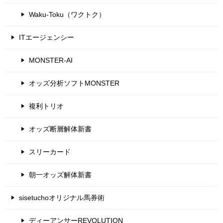
Waku-Toku（ワクトク）
ITエージェンシー
MONSTER-AI
オッズ分析ソフトMONSTER
複利トリオ
オッズ断層解体新書
スリーカード
朝一オッズ解体新書
sisetuchoオリジナル馬券術
ディーアンサーREVOLUTION