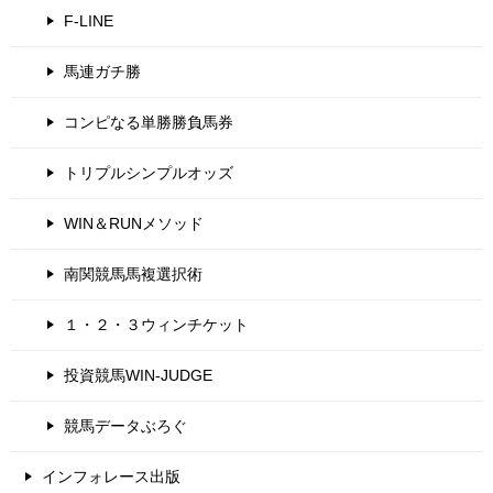
F-LINE
馬連ガチ勝
コンピなる単勝勝負馬券
トリプルシンプルオッズ
WIN＆RUNメソッド
南関競馬馬複選択術
１・２・３ウィンチケット
投資競馬WIN-JUDGE
競馬データぶろぐ
インフォレース出版