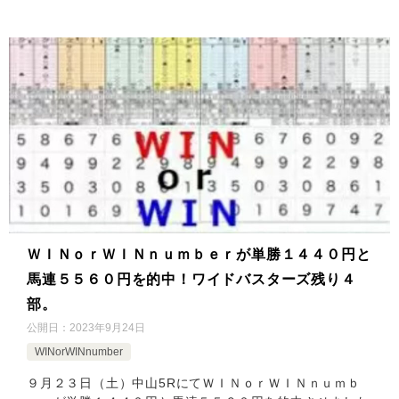
ＷＩＮｏｒＷＩＮｎｕｍｂｅｒが単勝１４４０円と
馬連５５６０円を的中！ワイドバスターズ残り４
部。
公開日：
2023年9月24日
WINorWINnumber
９月２３日（土）中山5RにてＷＩＮｏｒＷＩＮｎｕｍｂ