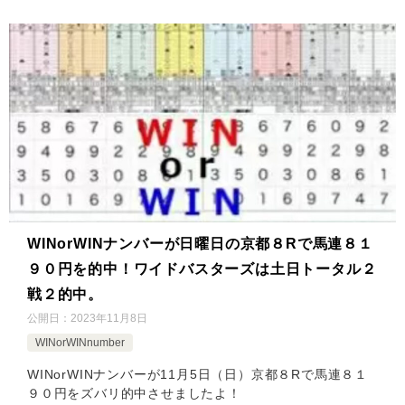
WINorWINナンバーが日曜日の京都８Rで馬連８１
９０円を的中！ワイドバスターズは土日トータル２
戦２的中。
公開日：
2023年11月8日
WINorWINnumber
WINorWINナンバーが11月5日（日）京都８Rで馬連８１
９０円をズバリ的中させましたよ！