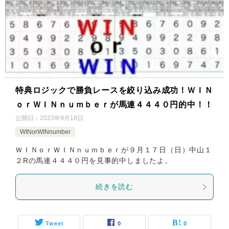
特典ロジックで勝負レースを絞り込み成功！ＷＩＮ
ｏｒＷＩＮｎｕｍｂｅｒが馬連４４４０円的中！！
公開日：
2023年9月18日
WINorWINnumber
ＷＩＮｏｒＷＩＮｎｕｍｂｅｒが９月１７日（日）中山１
２Rの馬連４４４０円を見事的中しましたよ。
続きを読む
Tweet
0
0