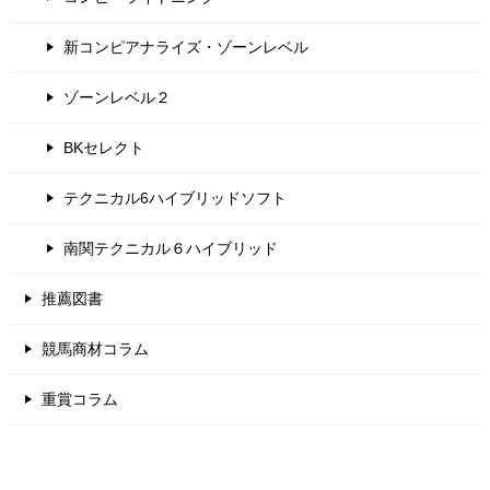
新コンピアナライズ・ゾーンレベル
ゾーンレベル２
BKセレクト
テクニカル6ハイブリッドソフト
南関テクニカル６ハイブリッド
推薦図書
競馬商材コラム
重賞コラム