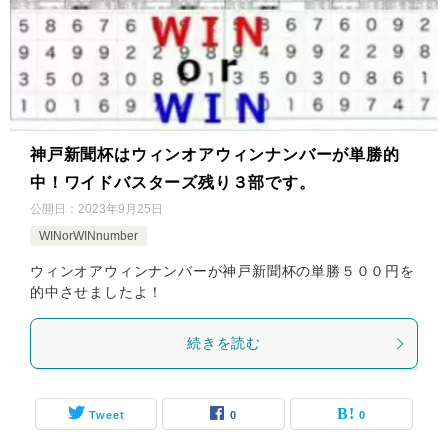
神戸新聞杯はウィンオアウィンナンバーが単勝的
中！ワイドバスターズ残り３部です。
公開日：
2023年9月25日
WINorWINnumber
ウィンオアウィンナンバーが神戸新聞杯の単勝５００円を
的中させましたよ！
続きを読む
Tweet
0
0