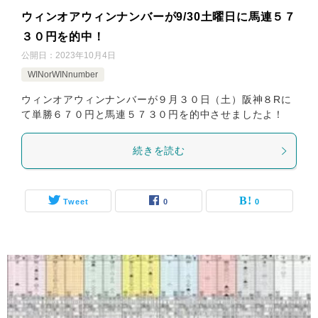
ウィンオアウィンナンバーが9/30土曜日に馬連５７
３０円を的中！
公開日：
2023年10月4日
WINorWINnumber
ウィンオアウィンナンバーが９月３０日（土）阪神８Rに
て単勝６７０円と馬連５７３０円を的中させましたよ！
続きを読む
Tweet
0
0