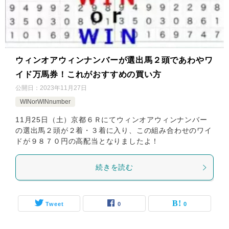
ウィンオアウィンナンバーが選出馬２頭であわやワ
イド万馬券！これがおすすめの買い方
公開日：
2023年11月27日
WINorWINnumber
11月25日（土）京都６Ｒにてウィンオアウィンナンバー
の選出馬２頭が２着・３着に入り、この組み合わせのワイ
ドが９８７０円の高配当となりましたよ！
続きを読む
Tweet
0
0