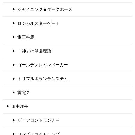
シャイニング★ダークホース
ロジカルスターゲート
帝王軸馬
「神」の単勝理論
ゴールデンレインメーカー
トリプルボランチシステム
雷電２
田中洋平
ザ・フロントランナー
コンピ・ライトニング