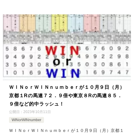
ＷＩＮｏｒＷＩＮｎｕｍｂｅｒが１０月９日（月）
京都１Rの馬連７２．９倍や東京８Rの馬連８５．
９倍など的中ラッシュ！
公開日：
2023年10月11日
WINorWINnumber
ＷＩＮｏｒＷＩＮｎｕｍｂｅｒが１０月９日（月）京都１