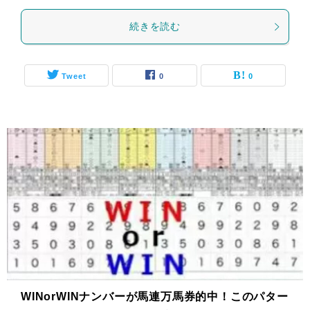
続きを読む
Tweet
0
0
WINorWINナンバーが馬連万馬券的中！このパター