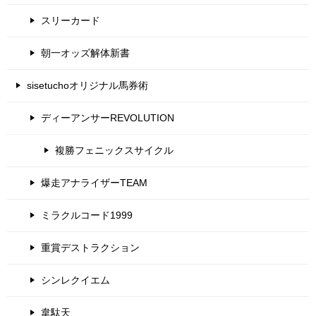
スリーカード
朝一オッズ解体新書
sisetuchoオリジナル馬券術
ディーアンサーREVOLUTION
複勝フェニックスサイクル
爆走アナライザーTEAM
ミラクルコード1999
重賞デストラクション
シンレクイエム
韋駄天