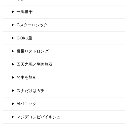
一馬当千
Gスターロジック
GOKU重
爆乗りストロング
回天之馬／剛強無双
的中を刻め
スナだけはガチ
AIパニック
マジデコンピバイキシュ