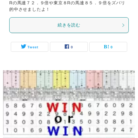
Rの馬連７２．９倍や東京８Rの馬連８５．９倍をズバリ
的中させましたよ！
続きを読む
Tweet
0
0