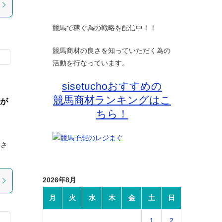
競馬で稼ぐ為の戦略を配信中！！
競馬商材の良さを知っていただく為の
活動を行なっています。
sisetuchoおすすめの
競馬商材ランキングはこ
のが
ちら！
中さ
2026年8月
月
火
水
木
金
土
日
1
2