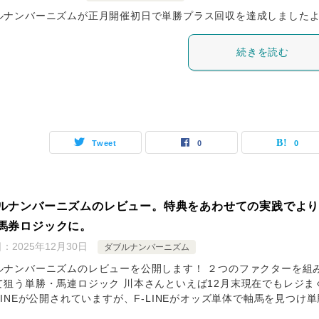
ルナンバーニズムが正月開催初日で単勝プラス回収を達成しました
続きを読む
Tweet
0
0
ルナンバーニズムのレビュー。特典をあわせての実践でよ
馬券ロジックに。
日：
2025年12月30日
ダブルナンバーニズム
ルナンバーニズムのレビューを公開します！ ２つのファクターを組
て狙う単勝・馬連ロジック 川本さんといえば12月末現在でもレジま
LINEが公開されていますが、F-LINEがオッズ単体で軸馬を見つけ単