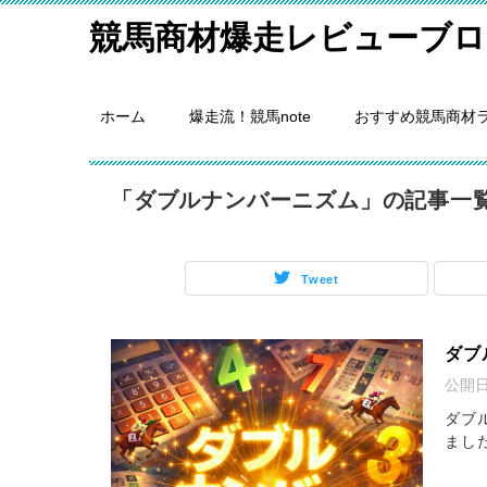
競馬商材爆走レビューブロ
ホーム
爆走流！競馬note
おすすめ競馬商材
「ダブルナンバーニズム」の記事一
Tweet
ダブ
公開
ダブ
まし