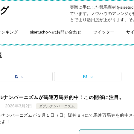
実際に手にした競馬商材をsiset
グ
ています。ノウハウのアレンジが
とでより活用度が上がります。そ
ランキング
sisetuchoへのお問い合わせ
ツイッター
サ
覧
0
0
ルナンバーニズムが馬連万馬券的中！この開催に注目。
日：
2026年3月2日
ダブルナンバーニズム
ルナンバーニズムが３月１日（日）阪神８Rにて馬連万馬券を的中さ
たよ！