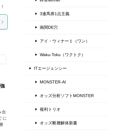
枠単winner
よ！
3連馬券1点主義
南関DE穴
アイ・ウィナー１（ワン）
Waku-Toku（ワクトク）
ITエージェンシー
MONSTER-AI
り強
オッズ分析ソフトMONSTER
複利トリオ
み合
ぐに
オッズ断層解体新書
勝