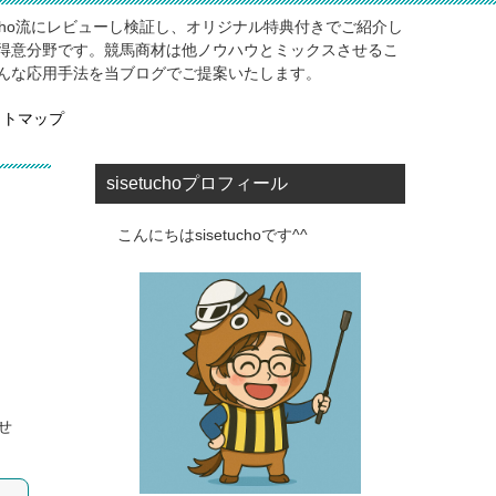
ucho流にレビューし検証し、オリジナル特典付きでご紹介し
得意分野です。競馬商材は他ノウハウとミックスさせるこ
んな応用手法を当ブログでご提案いたします。
イトマップ
sisetuchoプロフィール
こんにちはsisetuchoです^^
せ