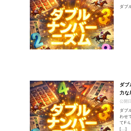
ダブ
ダブ
力な
公開
ダブ
わせ
てF-
[…]