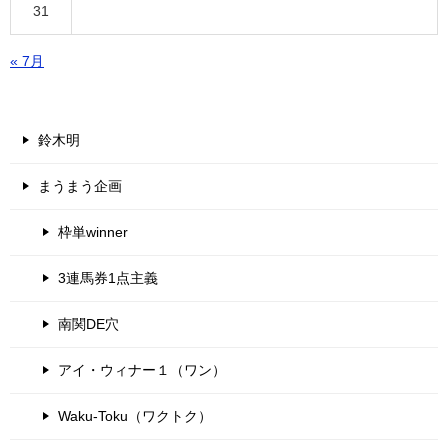
31
« 7月
鈴木明
まうまう企画
枠単winner
3連馬券1点主義
南関DE穴
アイ・ウィナー１（ワン）
Waku-Toku（ワクトク）