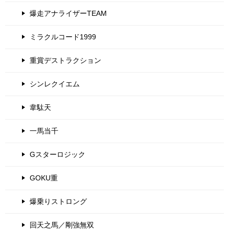
爆走アナライザーTEAM
ミラクルコード1999
重賞デストラクション
シンレクイエム
韋駄天
一馬当千
Gスターロジック
GOKU重
爆乗りストロング
回天之馬／剛強無双