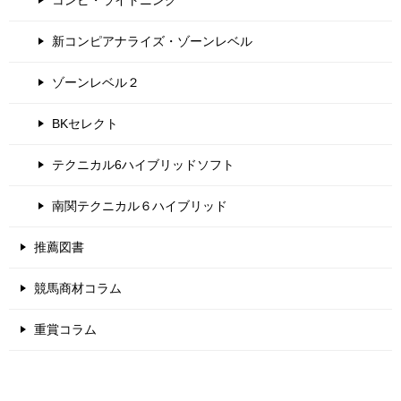
コンピ・ライトニング
新コンピアナライズ・ゾーンレベル
ゾーンレベル２
BKセレクト
テクニカル6ハイブリッドソフト
南関テクニカル６ハイブリッド
推薦図書
競馬商材コラム
重賞コラム