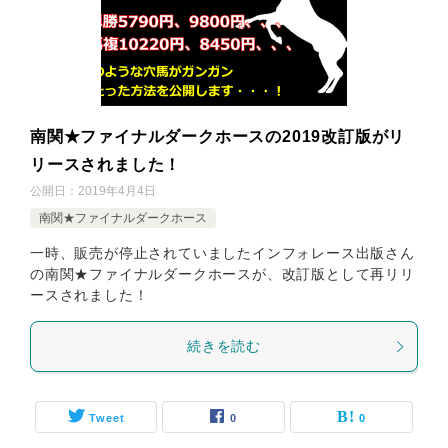
南関★ファイナルダークホースの2019改訂版がリ
リースされました！
公開日：
2019年4月4日
南関★ファイナルダークホース
一時、販売が停止されていましたインフォレース出版さん
の南関★ファイナルダークホースが、改訂版として再リリ
ースされました！
続きを読む
Tweet
0
0