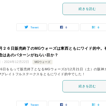
続きを読む
Tweet
0
0
月２６日販売終了のMGウォーズは東西ともにワイド的中。
念はあのパターンがねらい目か？
日：
2024年12月22日
MGウォーズ
月26日をもって販売終了となるMGウォーズが12月21日（土）の阪神
びグレイトフルステークスをともにワイド的中でした！
続きを読む
Tweet
0
0