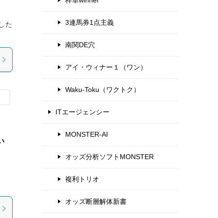
枠単winner
3連馬券1点主義
した
南関DE穴
アイ・ウィナー１（ワン）
Waku-Toku（ワクトク）
ITエージェンシー
MONSTER-AI
い
オッズ分析ソフトMONSTER
複利トリオ
オッズ断層解体新書