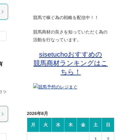
競馬で稼ぐ為の戦略を配信中！！
競馬商材の良さを知っていただく為の
活動を行なっています。
sisetuchoおすすめの
競馬商材ランキングはこ
有
ちら！
カッ
2026年8月
月
火
水
木
金
土
日
1
2