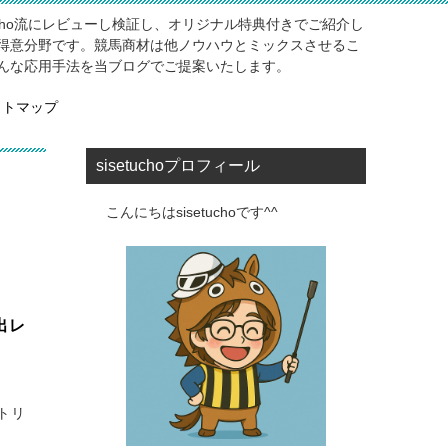
ucho流にレビューし検証し、オリジナル特典付きでご紹介し
得意分野です。競馬商材は他ノウハウとミックスさせるこ
んな応用手法を当ブログでご提案いたします。
イトマップ
sisetuchoプロフィール
こんにちはsisetuchoです^^
出レ
トリ