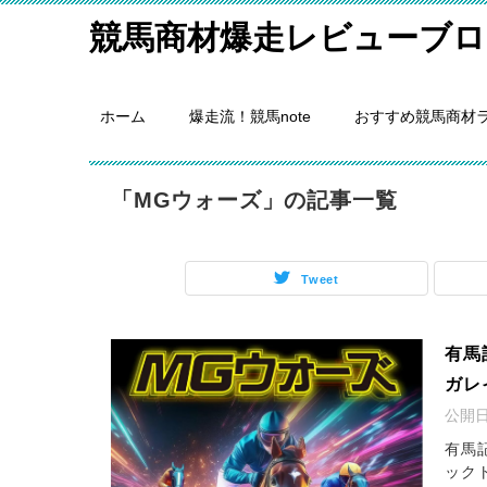
競馬商材爆走レビューブロ
ホーム
爆走流！競馬note
おすすめ競馬商材
「MGウォーズ」の記事一覧
Tweet
有馬
ガレ
公開
有馬
ック