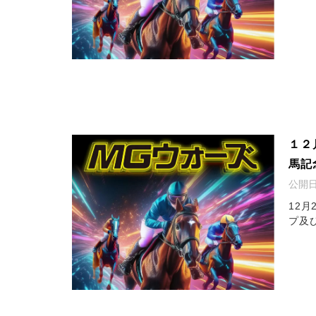
１２
馬記
公開
12
プ及