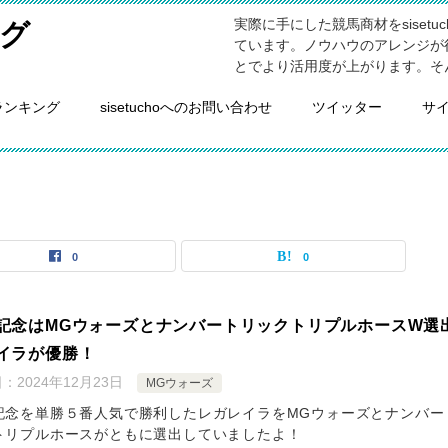
実際に手にした競馬商材をsiset
グ
ています。ノウハウのアレンジが
とでより活用度が上がります。そ
ランキング
sisetuchoへのお問い合わせ
ツイッター
サ
0
0
記念はMGウォーズとナンバートリックトリプルホースW選
イラが優勝！
日：
2024年12月23日
MGウォーズ
記念を単勝５番人気で勝利したレガレイラをMGウォーズとナンバー
トリプルホースがともに選出していましたよ！