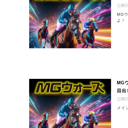
公開
MG
よ！
MG
目出
公開
メイ