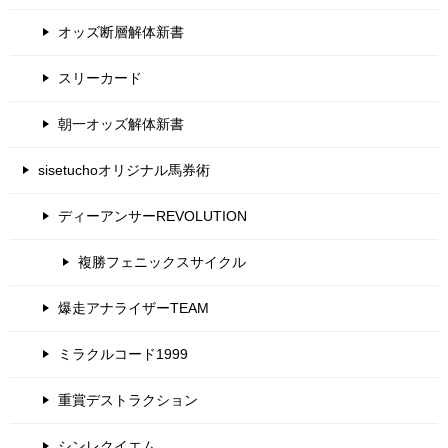
オッズ断層解体新書
スリーカード
朝一オッズ解体新書
sisetuchoオリジナル馬券術
ディーアンサーREVOLUTION
複勝フェニックスサイクル
爆走アナライザーTEAM
ミラクルコード1999
重賞デストラクション
シンレクイエム