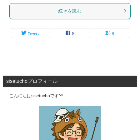
続きを読む
Tweet
0
0
sisetuchoプロフィール
こんにちはsisetuchoです^^