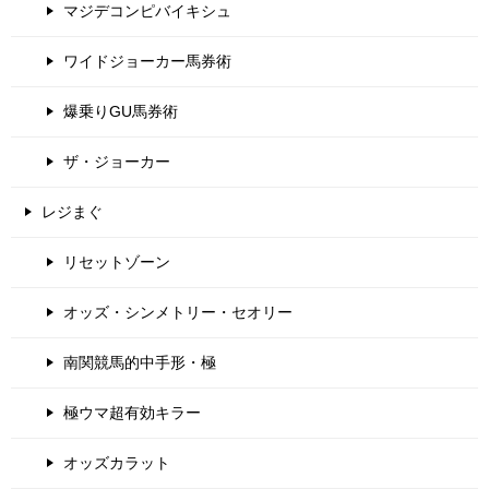
マジデコンピバイキシュ
ワイドジョーカー馬券術
爆乗りGU馬券術
ザ・ジョーカー
レジまぐ
リセットゾーン
オッズ・シンメトリー・セオリー
南関競馬的中手形・極
極ウマ超有効キラー
オッズカラット