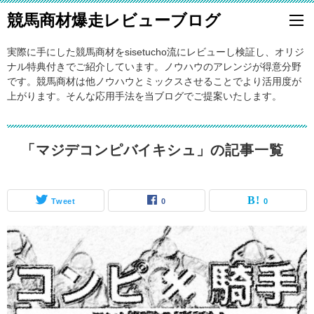
競馬商材爆走レビューブログ
実際に手にした競馬商材をsisetucho流にレビューし検証し、オリジ
ナル特典付きでご紹介しています。ノウハウのアレンジが得意分野
です。競馬商材は他ノウハウとミックスさせることでより活用度が
上がります。そんな応用手法を当ブログでご提案いたします。
「マジデコンピバイキシュ」の記事一覧
Tweet
0
0