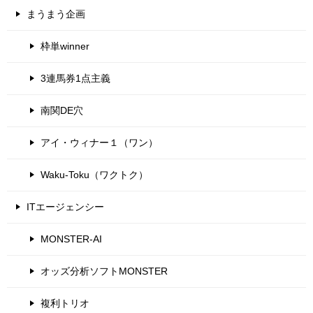
まうまう企画
枠単winner
3連馬券1点主義
南関DE穴
アイ・ウィナー１（ワン）
Waku-Toku（ワクトク）
ITエージェンシー
MONSTER-AI
オッズ分析ソフトMONSTER
複利トリオ