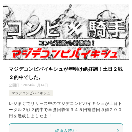
マジデコンピバイキシュが年明け絶好調！土日２戦
２的中でした。
公開日：
2024年1月14日
マジデコンピバイキシュ
レジまぐでリリース中のマジデコンピバイキシュが土日ト
ータル２戦２的中で単勝回収値３４５円複勝回収値２００
円を達成しましたよ！
続きを読む