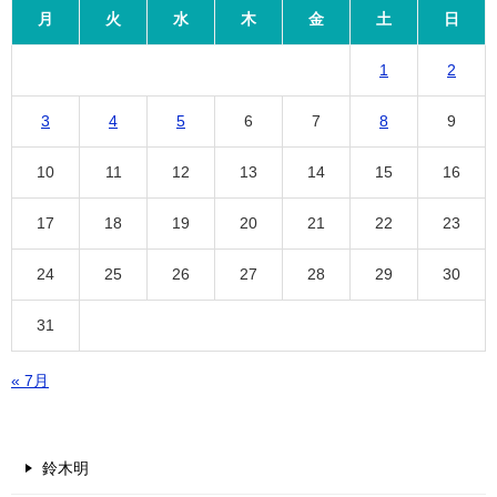
月
火
水
木
金
土
日
1
2
3
4
5
6
7
8
9
10
11
12
13
14
15
16
17
18
19
20
21
22
23
24
25
26
27
28
29
30
31
« 7月
鈴木明