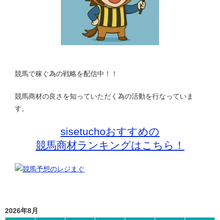
競馬で稼ぐ為の戦略を配信中！！
競馬商材の良さを知っていただく為の活動を行なっていま
す。
sisetuchoおすすめの
競馬商材ランキングはこちら！
2026年8月