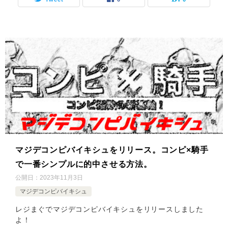
マジデコンピバイキシュをリリース。コンピ×騎手
で一番シンプルに的中させる方法。
公開日：
2023年11月3日
マジデコンピバイキシュ
レジまぐでマジデコンピバイキシュをリリースしました
よ！