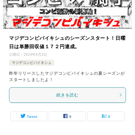
マジデコンピバイキシュのシーズンスタート！日曜
日は単勝回収値１７２円達成。
公開日：
2024年6月2日
マジデコンピバイキシュ
昨年リリースしたマジデコンピバイキシュの夏シーズンが
スタートしましたよ！
続きを読む
Tweet
0
0