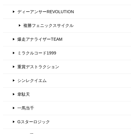
ディーアンサーREVOLUTION
複勝フェニックスサイクル
爆走アナライザーTEAM
ミラクルコード1999
重賞デストラクション
シンレクイエム
韋駄天
一馬当千
Gスターロジック