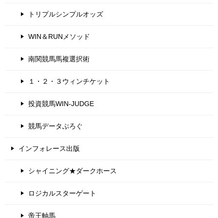
トリプルシンプルオッズ
WIN＆RUNメソッド
南関競馬馬複選択術
１・２・３ウィンチケット
投資競馬WIN-JUDGE
競馬データぶろぐ
インフォレース出版
シャイニング★ダークホース
ロジカルスターゲート
帝王軸馬