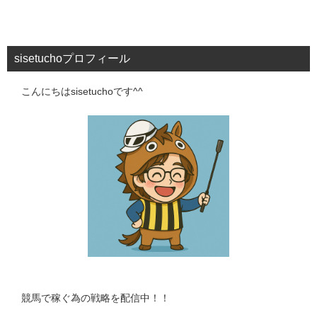
sisetuchoプロフィール
こんにちはsisetuchoです^^
競馬で稼ぐ為の戦略を配信中！！