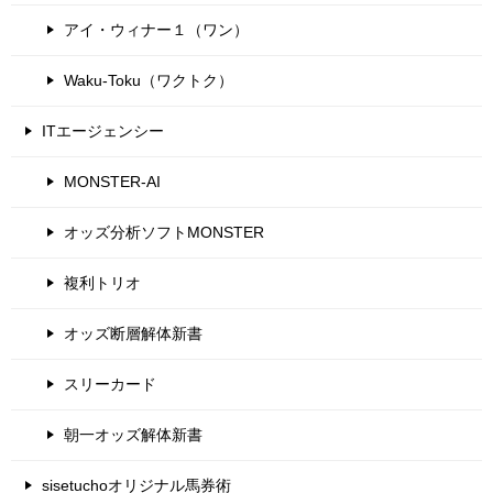
アイ・ウィナー１（ワン）
Waku-Toku（ワクトク）
ITエージェンシー
MONSTER-AI
オッズ分析ソフトMONSTER
複利トリオ
オッズ断層解体新書
スリーカード
朝一オッズ解体新書
sisetuchoオリジナル馬券術