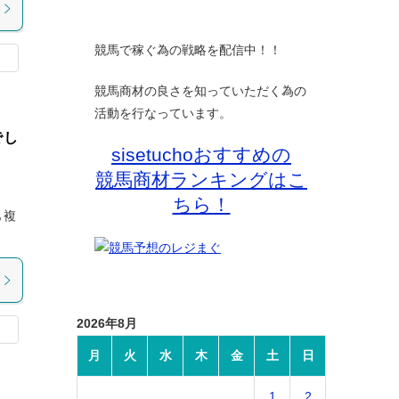
競馬で稼ぐ為の戦略を配信中！！
競馬商材の良さを知っていただく為の
活動を行なっています。
でし
sisetuchoおすすめの
競馬商材ランキングはこ
ちら！
も複
2026年8月
月
火
水
木
金
土
日
1
2