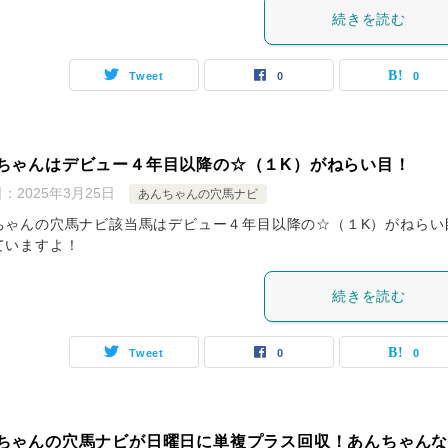
続きを読む
Tweet
0
0
ちゃんはデビュー４年目以降の☆（１K）がねらい目！
日：
2025年3月25日
あんちゃんの穴馬ナビ
ちゃんの穴馬ナビ該当馬はデビュー４年目以降の☆（１K）がねらい
ていますよ！
続きを読む
Tweet
0
0
ちゃんの穴馬ナビが日曜日に単複プラス回収！あんちゃん