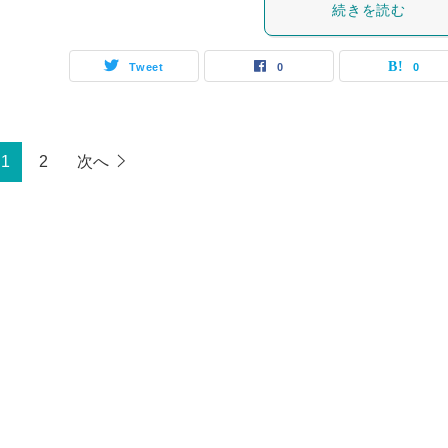
続きを読む
Tweet
0
0
1
2
次へ