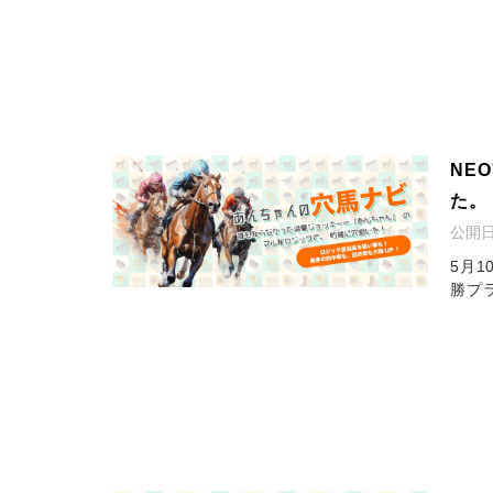
NE
た。
公開
5月
勝プ