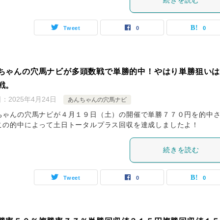
続きを読む
Tweet
0
0
ちゃんの穴馬ナビが多頭数戦で単勝的中！やはり単勝狙い
戦。
日：
2025年4月24日
あんちゃんの穴馬ナビ
ちゃんの穴馬ナビが４月１９日（土）の開催で単勝７７０円を的中
この的中によって土日トータルプラス回収を達成しましたよ！
続きを読む
Tweet
0
0