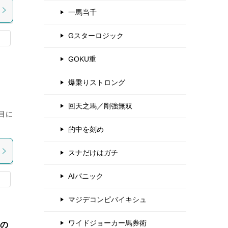
一馬当千
Gスターロジック
GOKU重
爆乗りストロング
回天之馬／剛強無双
目に
的中を刻め
スナだけはガチ
AIパニック
マジデコンピバイキシュ
ワイドジョーカー馬券術
なの