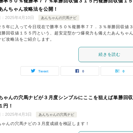
勝率５０％複勝率７７％単勝回収値３１５円複勝回収値１
あんちゃん攻略法を公開！
日：
2025年4月10日
あんちゃんの穴馬ナビ
２５年に入って今日現在で勝率５０％複勝率７７．３％単勝回収値
複勝回収値１５５円という、超安定型かつ爆発力も備えたあんちゃ
ナビ攻略法をご紹介します。
続きを読む
Tweet
0
0
ちゃんの穴馬ナビが３月度シンプルにここを狙えば単勝回
１円！
日：
2025年4月3日
あんちゃんの穴馬ナビ
ちゃんの穴馬ナビの３月度成績を検証します！