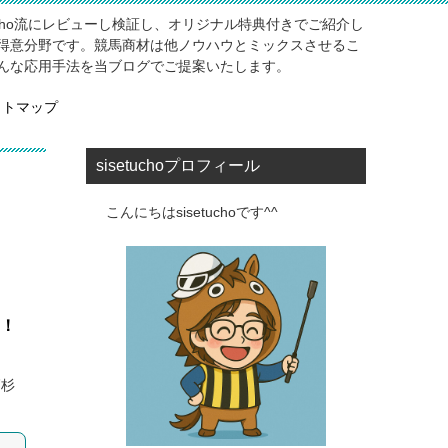
ucho流にレビューし検証し、オリジナル特典付きでご紹介し
得意分野です。競馬商材は他ノウハウとミックスさせるこ
んな応用手法を当ブログでご提案いたします。
イトマップ
sisetuchoプロフィール
こんにちはsisetuchoです^^
た！
高杉