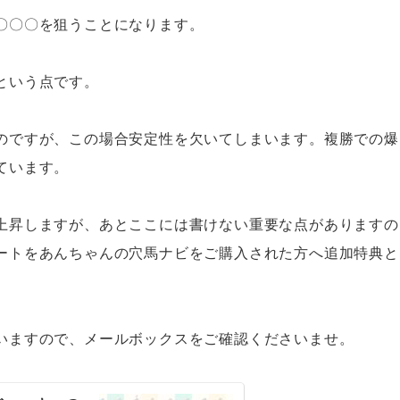
〇〇〇を狙うことになります。
という点です。
のですが、この場合安定性を欠いてしまいます。複勝での爆
ています。
上昇しますが、あとここには書けない重要な点がありますの
ートをあんちゃんの穴馬ナビをご購入された方へ追加特典と
いますので、メールボックスをご確認くださいませ。