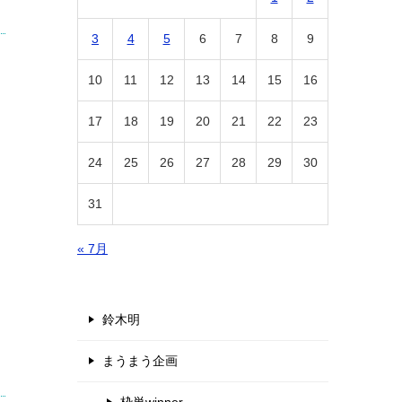
3
4
5
6
7
8
9
10
11
12
13
14
15
16
17
18
19
20
21
22
23
24
25
26
27
28
29
30
31
« 7月
鈴木明
まうまう企画