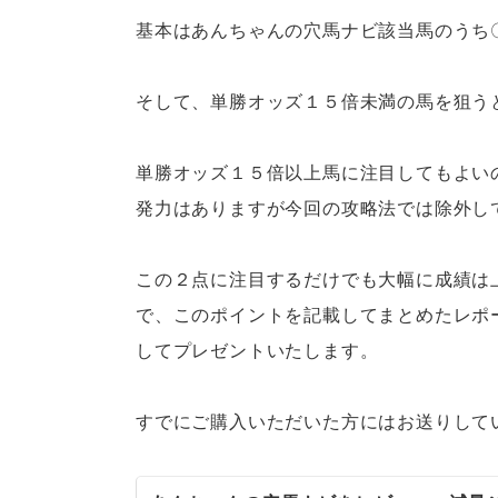
基本はあんちゃんの穴馬ナビ該当馬のうち
そして、単勝オッズ１５倍未満の馬を狙う
単勝オッズ１５倍以上馬に注目してもよい
発力はありますが今回の攻略法では除外し
この２点に注目するだけでも大幅に成績は
で、このポイントを記載してまとめたレポ
してプレゼントいたします。
すでにご購入いただいた方にはお送りして