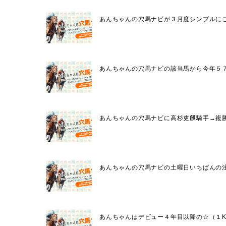
あんちゃんの穴馬ナビが３月度シンプルに
あんちゃんの穴馬ナビの該当馬から今年５
あんちゃんの穴馬ナビに高杉吏麒騎手→複
あんちゃんの穴馬ナビの土曜日いちばんの
あんちゃんはデビュー４年目以降の☆（１