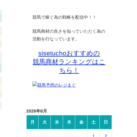
競馬で稼ぐ為の戦略を配信中！！
競馬商材の良さを知っていただく為の
活動を行なっています。
sisetuchoおすすめの
競馬商材ランキングはこ
ちら！
2026年8月
月
火
水
木
金
土
日
1
2