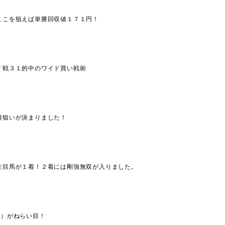
ここを狙えば単勝回収値１７１円！
７戦３１的中のワイド買い戦術
勝狙いが決まりました！
注目馬が１着！２着には剛強無双が入りました。
K）がねらい目！