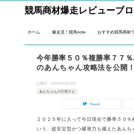
競馬商材爆走レビューブロ
ホーム
爆走流！競馬note
おすすめ競馬商材
今年勝率５０％複勝率７７％
のあんちゃん攻略法を公開
公開日：
2025年4月10日
あんちゃんの穴馬ナビ
Tweet
２０２５年に入って今日現在で勝率５０％
いう、超安定型かつ爆発力も備えたあんち