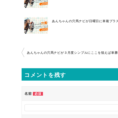
あんちゃんの穴馬ナビが日曜日に単複プラ
投
稿
ナ
コメントを残す
ビ
ゲ
ー
名前
必須
シ
ョ