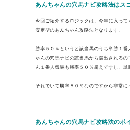
あんちゃんの穴馬ナビ攻略法はス
今回ご紹介するロジックは、今年に入って
安定型のあんちゃん攻略法となります。
勝率５０％というと該当馬のうち単勝１番
ゃんの穴馬ナビの該当馬から選出されるの
ん１番人気馬も勝率５０％超えですし、単
それでいて勝率５０％なのですから非常に
あんちゃんの穴馬ナビ攻略法のポ