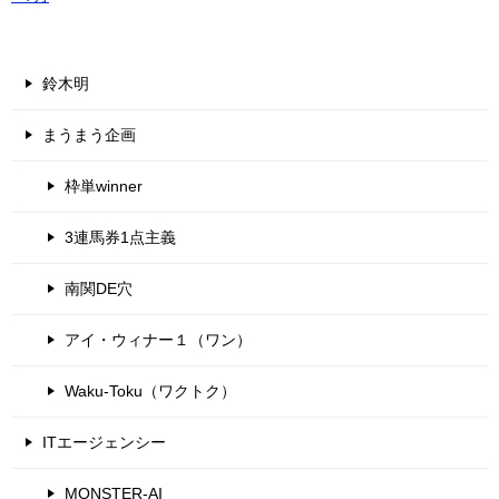
鈴木明
まうまう企画
枠単winner
3連馬券1点主義
南関DE穴
アイ・ウィナー１（ワン）
Waku-Toku（ワクトク）
ITエージェンシー
MONSTER-AI