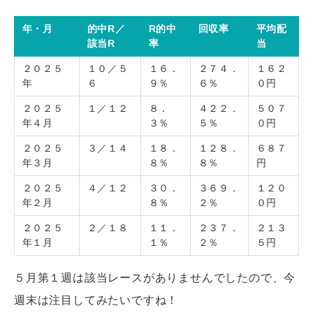
年・月
的中R／
R的中
回収率
平均配
該当R
率
当
２０２５
１０／５
１６．
２７４．
１６２
年
６
９％
６％
０円
２０２５
１／１２
８．
４２２．
５０７
年４月
３％
５％
０円
２０２５
３／１４
１８．
１２８．
６８７
年３月
８％
８％
円
２０２５
４／１２
３０．
３６９．
１２０
年２月
８％
２％
０円
２０２５
２／１８
１１．
２３７．
２１３
年１月
１％
２％
５円
５月第１週は該当レースがありませんでしたので、今
週末は注目してみたいですね！