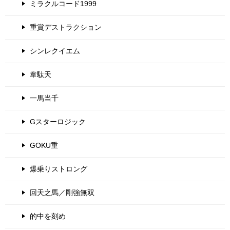
ミラクルコード1999
重賞デストラクション
シンレクイエム
韋駄天
一馬当千
Gスターロジック
GOKU重
爆乗りストロング
回天之馬／剛強無双
的中を刻め