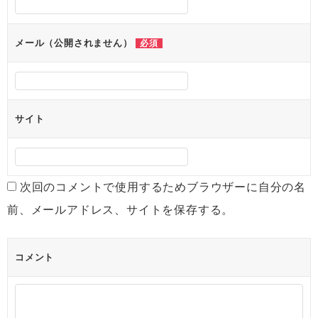
ョ
ン
メール（公開されません）
必須
サイト
次回のコメントで使用するためブラウザーに自分の名
前、メールアドレス、サイトを保存する。
コメント