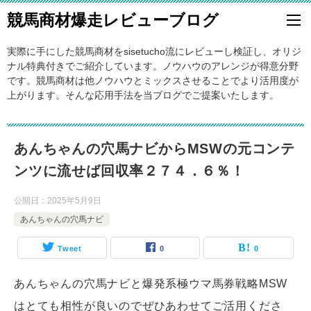
競馬商材爆走レビューブログ
実際に手にした競馬商材をsisetucho流にレビューし検証し、オリジ
ナル特典付きでご紹介しています。ノウハウのアレンジが得意分野
です。競馬商材は他ノウハウとミックスさせることでより活用度が
上がります。そんな応用手法を当ブログでご提案いたします。
あんちゃんの穴馬ナビからMSWの元コンテ
ンツに流せば回収率２７４．６％！
公開日：
2025年5月9日
あんちゃんの穴馬ナビ
Tweet
0
0
あんちゃんの穴馬ナビと爆発系極ウマ馬券戦略MSW
はとても相性が良いのでぜひあわせてご活用くださ