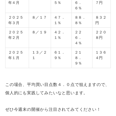
年４月
５％
６．
７円
６％
２０２５
８／１７
４７．
８８．
８３２
年３月
１％
８％
円
２０２５
８／１９
４２．
２２
２２０
年２月
１％
６．
８円
４％
２０２５
１３／２
６１．
２１
１３６
年１月
１
９％
８．
４円
９％
この場合、平均買い目点数４．０点で狙えますので、
個人的にも実践してみたいなと思います。
ぜひ今週末の開催から注目されてみてください！