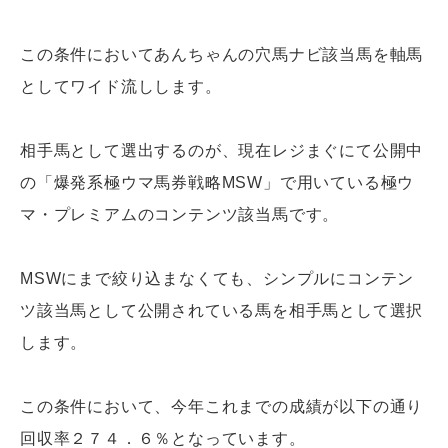
この条件においてあんちゃんの穴馬ナビ該当馬を軸馬
としてワイド流しします。
相手馬として選出するのが、現在レジまぐにて公開中
の「爆発系極ウマ馬券戦略MSW」で用いている極ウ
マ・プレミアムのコンテンツ該当馬です。
MSWにまで絞り込まなくても、シンプルにコンテン
ツ該当馬として公開されている馬を相手馬として選択
します。
この条件において、今年これまでの成績が以下の通り
回収率２７４．６％となっています。