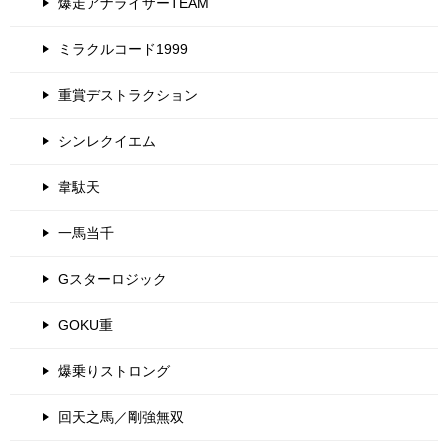
爆走アナライザーTEAM
ミラクルコード1999
重賞デストラクション
シンレクイエム
韋駄天
一馬当千
Gスターロジック
GOKU重
爆乗りストロング
回天之馬／剛強無双