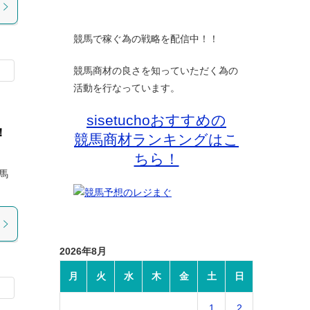
競馬で稼ぐ為の戦略を配信中！！
競馬商材の良さを知っていただく為の
活動を行なっています。
sisetuchoおすすめの
！
競馬商材ランキングはこ
ちら！
馬
！
2026年8月
月
火
水
木
金
土
日
1
2