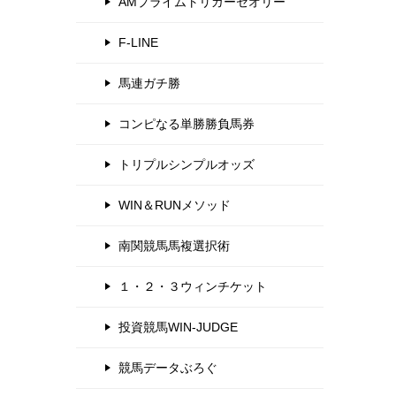
AMプライムトリガーセオリー
F-LINE
馬連ガチ勝
コンピなる単勝勝負馬券
トリプルシンプルオッズ
WIN＆RUNメソッド
南関競馬馬複選択術
１・２・３ウィンチケット
投資競馬WIN-JUDGE
競馬データぶろぐ