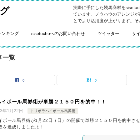
実際に手にした競馬商材をsiset
グ
ています。ノウハウのアレンジが
とでより活用度が上がります。そ
ランキング
sisetuchoへのお問い合わせ
ツイッター
サ
事一覧
0
0
ハイボール馬券術が単勝２１５０円を的中！！
23年1月22日
トリボラハイボール馬券術
イボール馬券術が1月22日（日）の開催で単勝２１５０円を的中さ
収を達成しましたよ！