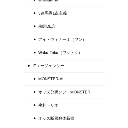
枠単winner
3連馬券1点主義
南関DE穴
アイ・ウィナー１（ワン）
Waku-Toku（ワクトク）
ITエージェンシー
MONSTER-AI
オッズ分析ソフトMONSTER
複利トリオ
オッズ断層解体新書