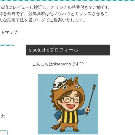
ucho流にレビューし検証し、オリジナル特典付きでご紹介し
得意分野です。競馬商材は他ノウハウとミックスさせるこ
んな応用手法を当ブログでご提案いたします。
イトマップ
sisetuchoプロフィール
こんにちはsisetuchoです^^
せ大