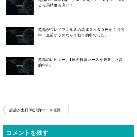
ヒモ馬精度も高い！
超越がスレイプニルＳの馬連２４３０円を４点的
中！直前オッズなら１戦１的中でした。
超越のレビュー。1日の投資レースを厳選した高
的中AI。
投
超越が土日3戦3的中！単複買いなら回収率188％でした。
稿
ナ
コメントを残す