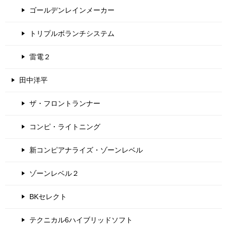
ゴールデンレインメーカー
トリプルボランチシステム
雷電２
田中洋平
ザ・フロントランナー
コンピ・ライトニング
新コンピアナライズ・ゾーンレベル
ゾーンレベル２
BKセレクト
テクニカル6ハイブリッドソフト