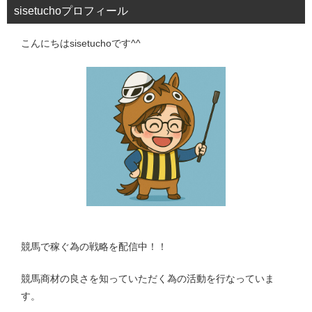
sisetuchoプロフィール
こんにちはsisetuchoです^^
競馬で稼ぐ為の戦略を配信中！！
競馬商材の良さを知っていただく為の活動を行なっていま
す。