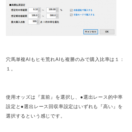
穴馬単複AIもヒモ荒れAIも複勝のみで購入比率は１：
１。
使用オッズは『直前』を選択し、●選出レース的中率
設定と●選出レース回収率設定はいずれも『高い』を
選択するという感じです。