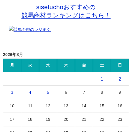
sisetuchoおすすめの
競馬商材ランキングはこちら！
2026年8月
月
火
水
木
金
土
日
1
2
3
4
5
6
7
8
9
10
11
12
13
14
15
16
17
18
19
20
21
22
23