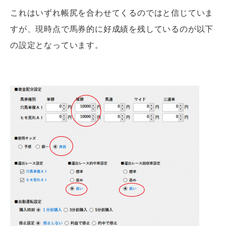
これはいずれ帳尻を合わせてくるのではと信じていま
すが、現時点で馬券的に好成績を残しているのが以下
の設定となっています。