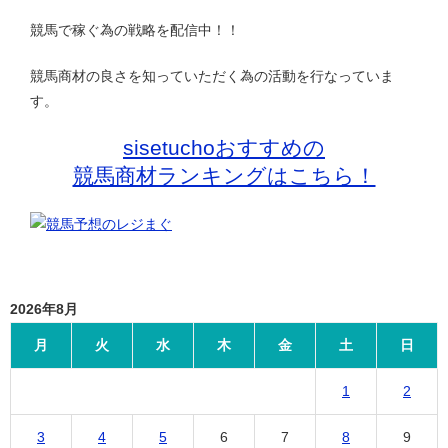
競馬で稼ぐ為の戦略を配信中！！
競馬商材の良さを知っていただく為の活動を行なっていま
す。
sisetuchoおすすめの
競馬商材ランキングはこちら！
2026年8月
月
火
水
木
金
土
日
1
2
3
4
5
6
7
8
9