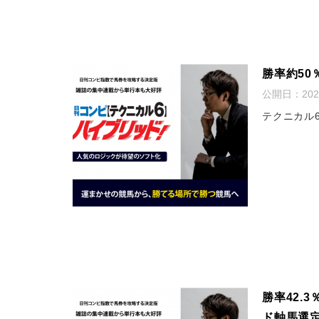
勝率約5
公開日：
20
テクニカル
勝率42.
ド軸馬選