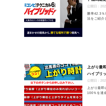
公開日：
20
勝率42.3
法をご紹介
上がり最
ハイブリ
公開日：
20
上がり最即
100％を