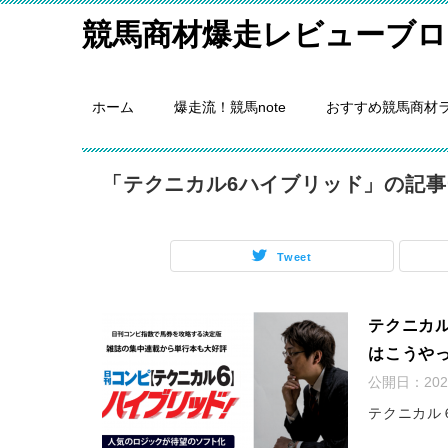
競馬商材爆走レビューブロ
ホーム
爆走流！競馬note
おすすめ競馬商材
「テクニカル6ハイブリッド」の記事
Tweet
テクニカ
はこうや
公開日：
20
テクニカル