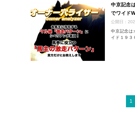
中京記念
でワイド
公開日：
20
中京記念は
イド１９３
1