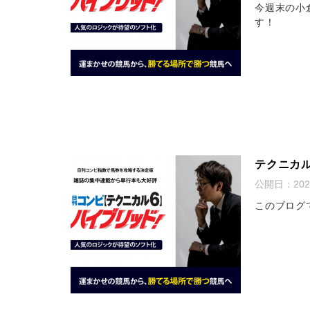
今週末の小
す！
テクニカル
公開日：
20
このブログ