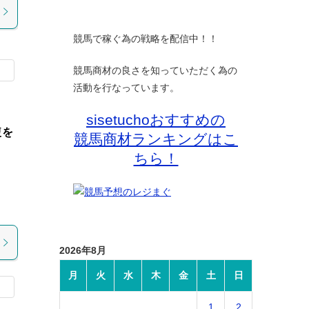
競馬で稼ぐ為の戦略を配信中！！
競馬商材の良さを知っていただく為の
活動を行なっています。
sisetuchoおすすめの
複を
競馬商材ランキングはこ
ちら！
2026年8月
月
火
水
木
金
土
日
1
2