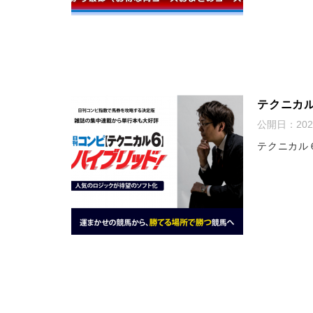
テクニカ
公開日：
20
テクニカル