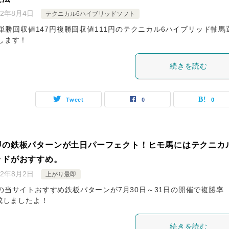
22年8月4日
テクニカル6ハイブリッドソフト
％単勝回収値147円複勝回収値111円のテクニカル6ハイブリッド軸馬
します！
続きを読む
Tweet
0
0
即の鉄板パターンが土日パーフェクト！ヒモ馬にはテクニカ
ッドがおすすめ。
22年8月2日
上がり最即
の当サイトおすすめ鉄板パターンが7月30日～31日の開催で複勝率
達成しましたよ！
続きを読む