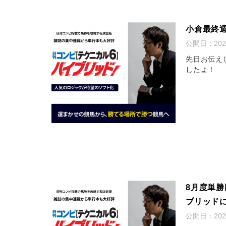
小倉最終
公開日：
20
先日お伝え
したよ！
8月度単勝
ブリッド
公開日：
20