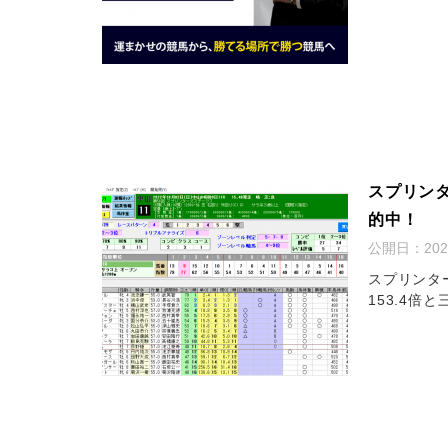
スプリン
的中！
公開日：
20
スプリンタ
153.4倍