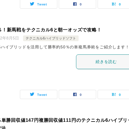
Tweet
0
0
0％！新馬戦をテクニカル6と朝一オッズで攻略！
22年8月5日
テクニカル6ハイブリッドソフト
6ハイブリッドを活用して勝率約50％の単複馬券術をご紹介します
続きを読む
Tweet
0
0
3％単勝回収値147円複勝回収値111円のテクニカル6ハイブリ
定法