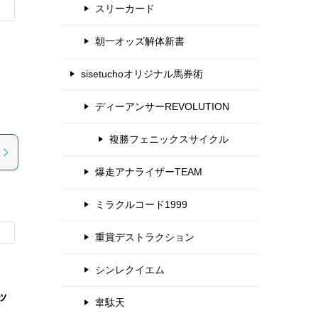
スリーカード
朝一オッズ解体新書
sisetuchoオリジナル馬券術
ディーアンサーREVOLUTION
！
複勝フェニックスサイクル
爆走アナライザーTEAM
ミラクルコード1999
重賞デストラクション
シンレクイエム
ッ
韋駄天