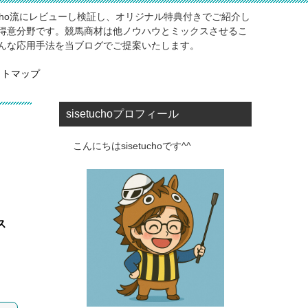
ucho流にレビューし検証し、オリジナル特典付きでご紹介し
得意分野です。競馬商材は他ノウハウとミックスさせるこ
んな応用手法を当ブログでご提案いたします。
イトマップ
sisetuchoプロフィール
こんにちはsisetuchoです^^
ス