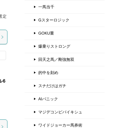
一馬当千
選定
Gスターロジック
GOKU重
爆乗りストロング
回天之馬／剛強無双
的中を刻め
ル6
スナだけはガチ
AIパニック
マジデコンピバイキシュ
ワイドジョーカー馬券術