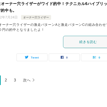
はオーナー穴ライザーがワイド的中！テクニカル6ハイブリ
W的中も。
22年7月24日
オーナー穴ライザー
オーナー穴ライザーの激走パターンAと激走パターンCの組み合わせ
０円の的中となりましたよ！
続きを読む
Tweet
0
0
2
3
次へ