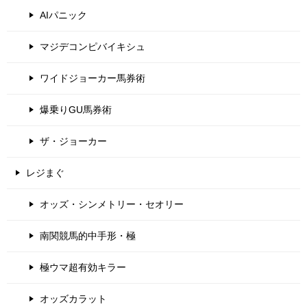
AIパニック
マジデコンピバイキシュ
ワイドジョーカー馬券術
爆乗りGU馬券術
ザ・ジョーカー
レジまぐ
オッズ・シンメトリー・セオリー
南関競馬的中手形・極
極ウマ超有効キラー
オッズカラット