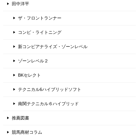
田中洋平
ザ・フロントランナー
コンピ・ライトニング
新コンピアナライズ・ゾーンレベル
ゾーンレベル２
BKセレクト
テクニカル6ハイブリッドソフト
南関テクニカル６ハイブリッド
推薦図書
競馬商材コラム