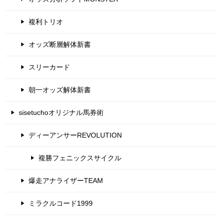
複利トリオ
オッズ断層解体新書
スリーカード
朝一オッズ解体新書
sisetuchoオリジナル馬券術
ディーアンサーREVOLUTION
複勝フェニックスサイクル
爆走アナライザーTEAM
ミラクルコード1999