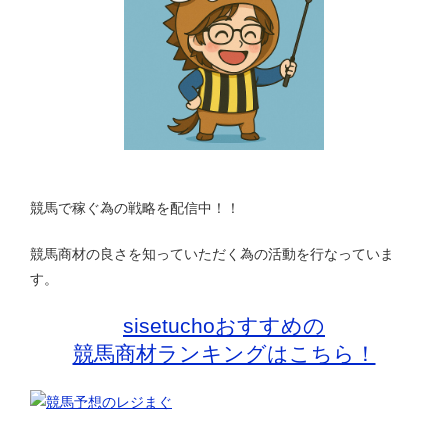
競馬で稼ぐ為の戦略を配信中！！
競馬商材の良さを知っていただく為の活動を行なっていま
す。
sisetuchoおすすめの
競馬商材ランキングはこちら！