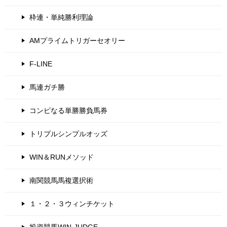
枠連・単純勝利理論
AMプライムトリガーセオリー
F-LINE
馬連ガチ勝
コンピなる単勝勝負馬券
トリプルシンプルオッズ
WIN＆RUNメソッド
南関競馬馬複選択術
１・２・３ウィンチケット
投資競馬WIN-JUDGE