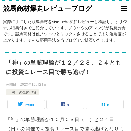
競馬商材爆走レビューブログ
実際に手にした競馬商材をsisetucho流にレビューし検証し、オリジ
ナル特典付きでご紹介しています。ノウハウのアレンジが得意分野
です。競馬商材は他ノウハウとミックスさせることでより活用度が
上がります。そんな応用手法を当ブログでご提案いたします。
「神」の単勝理論が１２／２３、２４とも
に投資１レース目で勝ち逃げ！
公開日：
2023年12月24日
「神」の単勝理論
Tweet
0
0
「神」の単勝理論が１２月２３日（土）と２４日
（日）の開催でも投資１レース目で勝ち逃げとなりま