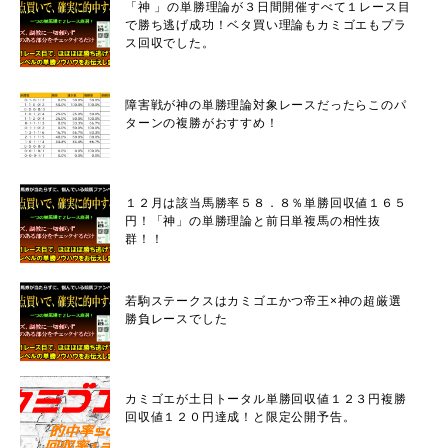
「神 」の単勝理論が３日間開催すべて１レース目
で勝ち逃げ成功！ベタ買い理論もカミゴエもプラ
ス回収でした。
障害戦が神の単勝理論対象レースだったらこのパ
ターンの複勝がおすすめ！
１２月は該当馬勝率５８．８％単勝回収値１６５
円！「神」の単勝理論と前日単複馬の相性抜
群！！
若駒ステークスはカミゴエかつ帝王×神の超厳選
勝負レースでした
カミゴエが土日トータル単勝回収値１２３円複勝
回収値１２０円達成！と限定公開予告。