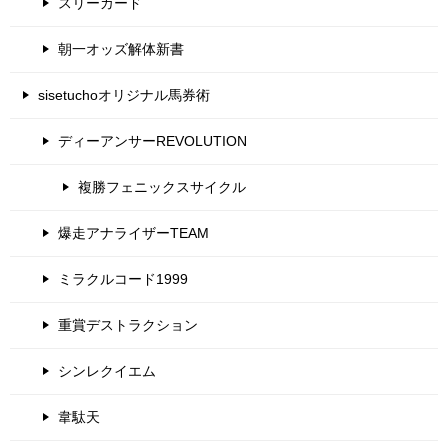
スリーカード
朝一オッズ解体新書
sisetuchoオリジナル馬券術
ディーアンサーREVOLUTION
複勝フェニックスサイクル
爆走アナライザーTEAM
ミラクルコード1999
重賞デストラクション
シンレクイエム
韋駄天