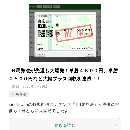
TB馬券法が先週も大爆発！単勝４８００円、単勝
２８００円など大幅プラス回収を達成！！
公開日：
2023年5月29日
TB馬券法
sisetuchoの特典配信コンテンツ「TB馬券法」が先週の開
催も土日ともに大爆発でしたよ！
続きを読む