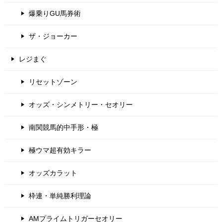
爆乗りGU馬券術
ザ・ジョーカー
レジまぐ
リセットゾーン
オッズ・シンメトリー・セオリー
南関競馬的中手形・極
極ウマ超有効キラー
オッズカラット
枠連・単純勝利理論
AMプライムトリガーセオリー