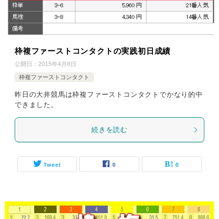
枠複ファーストコンタクトの実践初日成績
公開日：
2015年4月8日
枠複ファーストコンタクト
昨日の大井競馬は枠複ファーストコンタクトでかなり的中
できました。
続きを読む
Tweet
0
0