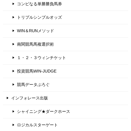
コンピなる単勝勝負馬券
トリプルシンプルオッズ
WIN＆RUNメソッド
南関競馬馬複選択術
１・２・３ウィンチケット
投資競馬WIN-JUDGE
競馬データぶろぐ
インフォレース出版
シャイニング★ダークホース
ロジカルスターゲート