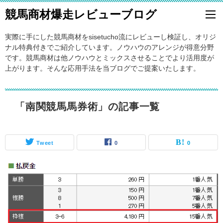
競馬商材爆走レビューブログ
実際に手にした競馬商材をsisetucho流にレビューし検証し、オリジ
ナル特典付きでご紹介しています。ノウハウのアレンジが得意分野
です。競馬商材は他ノウハウとミックスさせることでより活用度が
上がります。そんな応用手法を当ブログでご提案いたします。
「南関競馬馬券術」の記事一覧
Tweet
0
0