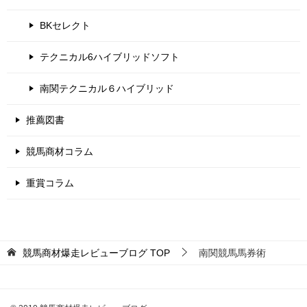
BKセレクト
テクニカル6ハイブリッドソフト
南関テクニカル６ハイブリッド
推薦図書
競馬商材コラム
重賞コラム
競馬商材爆走レビューブログ
TOP
南関競馬馬券術