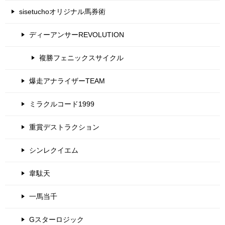
sisetuchoオリジナル馬券術
ディーアンサーREVOLUTION
複勝フェニックスサイクル
爆走アナライザーTEAM
ミラクルコード1999
重賞デストラクション
シンレクイエム
韋駄天
一馬当千
Gスターロジック