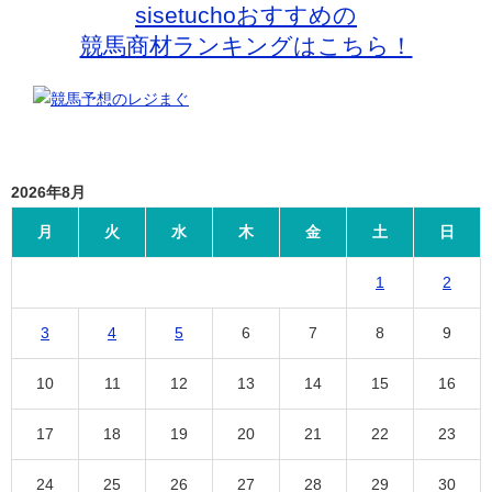
sisetuchoおすすめの
競馬商材ランキングはこちら！
2026年8月
月
火
水
木
金
土
日
1
2
3
4
5
6
7
8
9
10
11
12
13
14
15
16
17
18
19
20
21
22
23
24
25
26
27
28
29
30