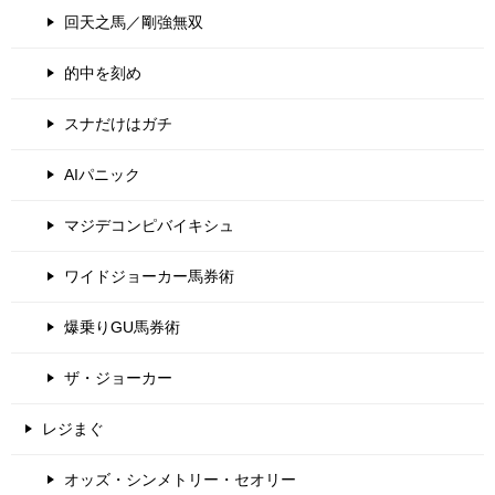
回天之馬／剛強無双
的中を刻め
スナだけはガチ
AIパニック
マジデコンピバイキシュ
ワイドジョーカー馬券術
爆乗りGU馬券術
ザ・ジョーカー
レジまぐ
オッズ・シンメトリー・セオリー