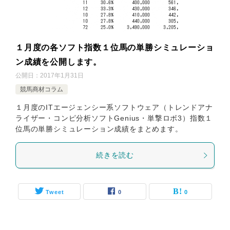
１月度の各ソフト指数１位馬の単勝シミュレーショ
ン成績を公開します。
公開日：
2017年1月31日
競馬商材コラム
１月度のITエージェンシー系ソフトウェア（トレンドアナ
ライザー・コンピ分析ソフトGenius・単撃ロボ3）指数１
位馬の単勝シミュレーション成績をまとめます。
続きを読む
Tweet
0
0