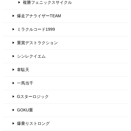
複勝フェニックスサイクル
爆走アナライザーTEAM
ミラクルコード1999
重賞デストラクション
シンレクイエム
韋駄天
一馬当千
Gスターロジック
GOKU重
爆乗りストロング