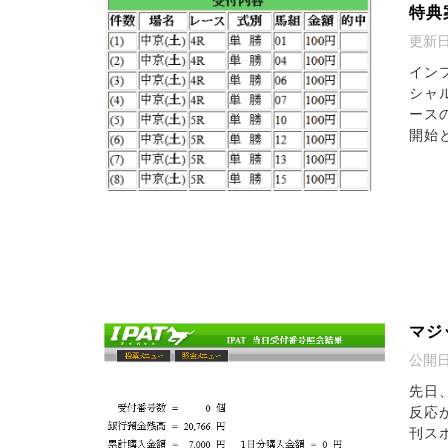
特典
更新
イン
シャ
ース
開始と
マジ
公開
先日
反応
刊ス