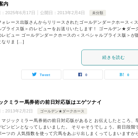
案内
日：
2025年6月17日
公開日：
2013年2月4日
未分類
フォレース出版さんからリリースされたゴールデンダークホース＜
ルプライス版＞のレビューをお送りいたします！ ゴールデン★ダー
のレビュー ゴールデンダークホースの＜スペシャルプライス版＞が
なりま […]
続きを読む
Tweet
0
0
ックミラー馬券術の前日対応版はエゲツナイ
日：
2013年2月2日
ゴールデン★ダークホース
、マジックミラー馬券術の前日対応版があると お伝えしたところ、
がビンビンとなってしまいました。 そりゃそうでしょう。前日段階
ポーツの 人気指数を使って穴馬をあぶり出しまくってしまいますか