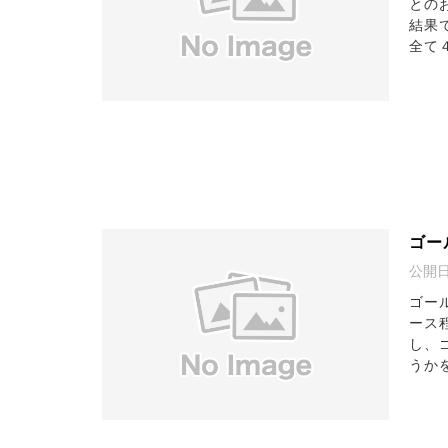
との
結果
全て４
ゴー
公開
ゴー
ース
し、
うかを