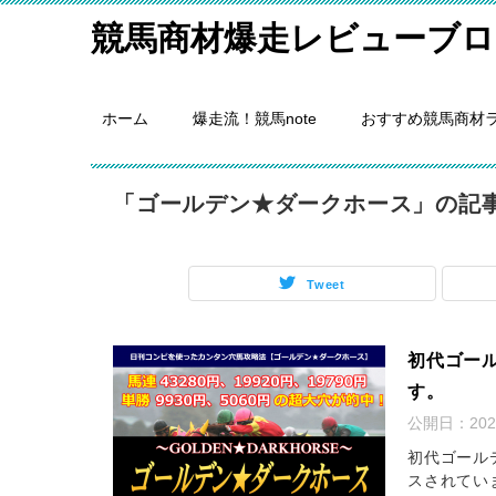
競馬商材爆走レビューブロ
ホーム
爆走流！競馬note
おすすめ競馬商材
「ゴールデン★ダークホース」の記
Tweet
初代ゴー
す。
公開日：
20
初代ゴール
スされてい