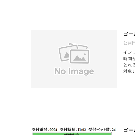
ゴー
公開
イン
時間
とれ
対象レ
ゴー