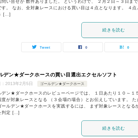
お問い合せが 数件ありました。 というわけで、 ２月２日～３日ま
です。 なお、全対象レースにおける買い目は４点となります。 ４点
 […]
続きを読む
Tweet
0
0
ルデン★ダークホースの買い目選出エクセルソフト
日：
2013年2月5日
ゴールデン★ダークホース
ルデン★ダークホースのレビューページでは、 １日あたり１０～１
程度が対象レースとなる （３会場の場合）とお伝えしています。 た
ゴールデン★ダークホースを実践するには、 まず対象レースとなる
判定 […]
続きを読む