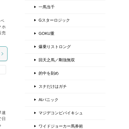
一馬当千
Gスターロジック
スペ
クホ
販売
GOKU重
爆乗りストロング
回天之馬／剛強無双
的中を刻め
スナだけはガチ
AIパニック
早速
マジデコンピバイキシュ
で日
ら
ワイドジョーカー馬券術