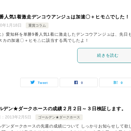
9番人気1着激走デンコウアンジュは加速〇＋ヒモ△でした！
20年1月18日
重賞コラム
（土）愛知杯を単勝9番人気1着に激走したデンコウアンジュは、先日
スカの加速〇＋ヒモ△に該当する馬でしたよ！
続きを読む
Tweet
0
0
ルデン★ダークホースの成績２月２日～３日検証します。
日：
2013年2月5日
ゴールデン★ダークホース
ルデンダークホースの先週の成績について しっかりお知らせして欲