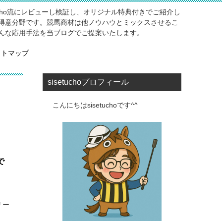
ucho流にレビューし検証し、オリジナル特典付きでご紹介し
得意分野です。競馬商材は他ノウハウとミックスさせるこ
んな応用手法を当ブログでご提案いたします。
イトマップ
sisetuchoプロフィール
こんにちはsisetuchoです^^
で
リー