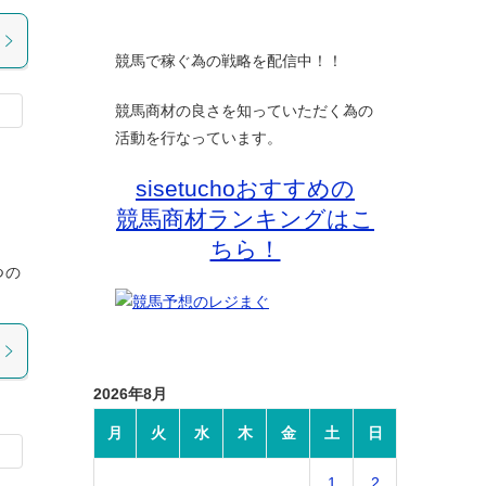
競馬で稼ぐ為の戦略を配信中！！
競馬商材の良さを知っていただく為の
活動を行なっています。
sisetuchoおすすめの
競馬商材ランキングはこ
ちら！
つの
2026年8月
月
火
水
木
金
土
日
1
2