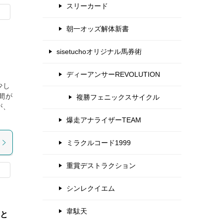
スリーカード
朝一オッズ解体新書
sisetuchoオリジナル馬券術
ディーアンサーREVOLUTION
少し
間が
複勝フェニックスサイクル
が、
爆走アナライザーTEAM
ミラクルコード1999
重賞デストラクション
シンレクイエム
韋駄天
ーと