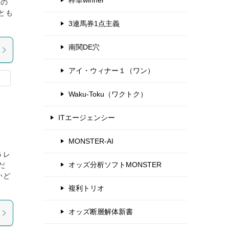
枠単winner
での
とも
3連馬券1点主義
南関DE穴
アイ・ウィナー１（ワン）
Waku-Toku（ワクトク）
ITエージェンシー
MONSTER-AI
５レ
オッズ分析ソフトMONSTER
だ
かど
複利トリオ
オッズ断層解体新書