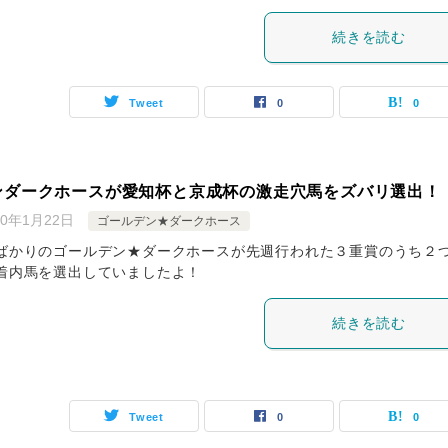
続きを読む
Tweet
0
0
ンダークホースが愛知杯と京成杯の激走穴馬をズバリ選出！
20年1月22日
ゴールデン★ダークホース
ばかりのゴールデン★ダークホースが先週行われた３重賞のうち２
着内馬を選出していましたよ！
続きを読む
Tweet
0
0