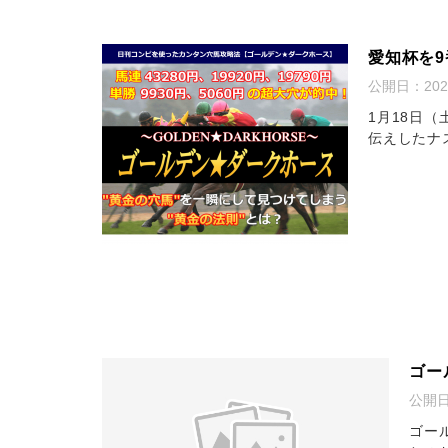
愛知杯を
公開日：
20
1月18日
伝えしたナ
ゴー
公開
ゴー