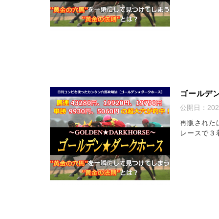
ゴールデ
公開日：
20
再販された
レースで３