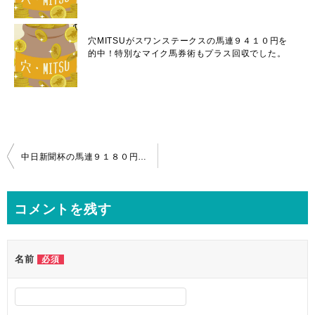
穴MITSUがスワンステークスの馬連９４１０円を
的中！特別なマイク馬券術もプラス回収でした。
投
中日新聞杯の馬連９１８０円を穴MITSU、単勝をウィンオアウィンナンバーが的中！
稿
ナ
コメントを残す
ビ
ゲ
名前
必須
ー
シ
ョ