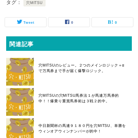
タグ
穴MITSU
Tweet
0
0
関連記事
穴MITSUのレビュー。２つのメインロジック＋α
で万馬券まで手が届く爆撃ロジック。
穴MITSUの穴MITSU馬券法１が馬連万馬券的
中！！爆乗り重賞馬券術は３戦２的中。
中日新聞杯の馬連９１８０円を穴MITSU、単勝を
ウィンオアウィンナンバーが的中！