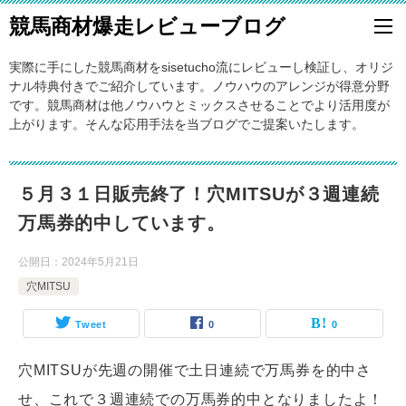
競馬商材爆走レビューブログ
実際に手にした競馬商材をsisetucho流にレビューし検証し、オリジ
ナル特典付きでご紹介しています。ノウハウのアレンジが得意分野
です。競馬商材は他ノウハウとミックスさせることでより活用度が
上がります。そんな応用手法を当ブログでご提案いたします。
５月３１日販売終了！穴MITSUが３週連続
万馬券的中しています。
公開日：
2024年5月21日
穴MITSU
Tweet
0
0
穴MITSUが先週の開催で土日連続で万馬券を的中さ
せ、これで３週連続での万馬券的中となりましたよ！