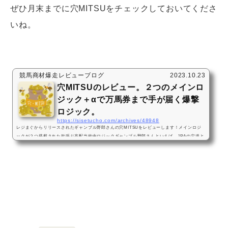
ぜひ月末までに穴MITSUをチェックしておいてくださ
いね。
競馬商材爆走レビューブログ
2023.10.23
穴MITSUのレビュー。２つのメインロ
ジック＋αで万馬券まで手が届く爆撃
ロジック。
https://sisetucho.com/archives/48948
レジまぐからリリースされたギャンブル野郎さんの穴MITSUをレビューします！メインロジ
ックが２つ搭載された欲張り高配当的中ロジックギャンブル野郎さんといえば、JRAの穴道と
いう複勝馬券術やsemetanという三連単馬券術を過去にリリースされていて、特に前作semet
anの印象（今年5月28日に三連単13万馬券を的中したのは衝撃的でした）からオッズを利用し
た高配当的中を狙うイメージが強いです。ただし、今回のロジックはギャンブル野郎さんの象
徴？ともいえたオッズは使用せず、極ウマプレミアムのAI予想を利用します。AI予想を使用
し...