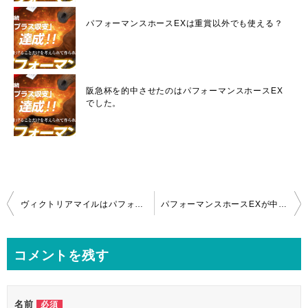
パフォーマンスホースEXは重賞以外でも使える？
阪急杯を的中させたのはパフォーマンスホースEX
でした。
投
ヴィクトリアマイルはパフォーマンスホースEXがソングライン単勝的中！！
パフォーマンスホースEXが中山記念の単勝１６１０円を的中！
稿
ナ
コメントを残す
ビ
ゲ
名前
必須