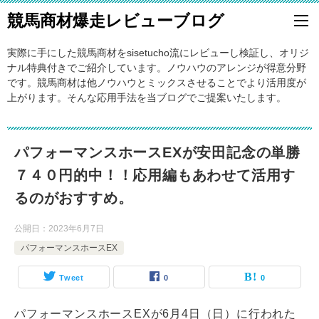
競馬商材爆走レビューブログ
実際に手にした競馬商材をsisetucho流にレビューし検証し、オリジ
ナル特典付きでご紹介しています。ノウハウのアレンジが得意分野
です。競馬商材は他ノウハウとミックスさせることでより活用度が
上がります。そんな応用手法を当ブログでご提案いたします。
パフォーマンスホースEXが安田記念の単勝
７４０円的中！！応用編もあわせて活用す
るのがおすすめ。
公開日：
2023年6月7日
パフォーマンスホースEX
Tweet
0
0
パフォーマンスホースEXが6月4日（日）に行われた