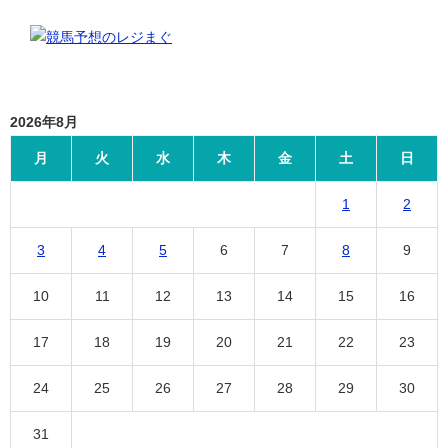
2026年8月
月
火
水
木
金
土
日
1
2
3
4
5
6
7
8
9
10
11
12
13
14
15
16
17
18
19
20
21
22
23
24
25
26
27
28
29
30
31