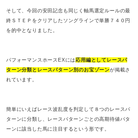
ことでより活用度が上がります。そんな応用手法を当ブログでご提案い
そして、今回の安田記念も同じく軸馬選定ルールの最
たします。
終ＳＴＥＰをクリアしたソングラインで単勝７４０円
を的中となりました。
パフォーマンスホースEXには
応用編としてレースパ
ターン分類とレースパターン別のお宝ゾーン
が掲載さ
れています。
簡単にいえばレース波乱度を判定して８つのレースパ
ターンに分類し、レースパターンごとの高期待値パタ
ーンに該当した馬に注目するという形です。