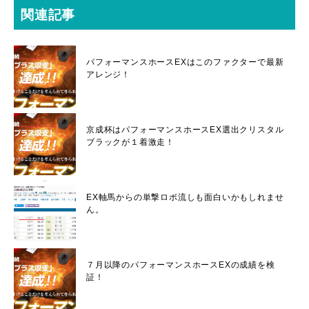
関連記事
パフォーマンスホースEXはこのファクターで最新
アレンジ！
京成杯はパフォーマンスホースEX選出クリスタル
ブラックが１着激走！
EX軸馬からの単撃ロボ流しも面白いかもしれませ
ん。
７月以降のパフォーマンスホースEXの成績を検
証！