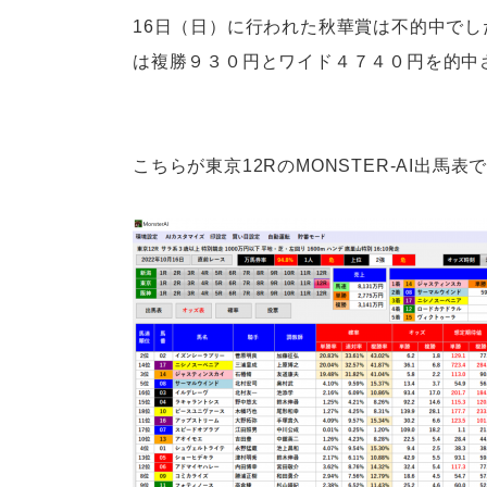
16日（日）に行われた秋華賞は不的中でした
は複勝９３０円とワイド４７４０円を的中
こちらが東京12RのMONSTER-AI出馬表で