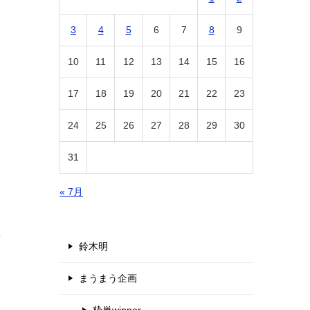
3
4
5
6
7
8
9
10
11
12
13
14
15
16
17
18
19
20
21
22
23
24
25
26
27
28
29
30
31
« 7月
結
鈴木明
まうまう企画