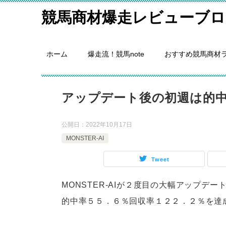
競馬商材爆走レビューブロ
ホーム
爆走流！競馬note
おすすめ競馬商材
アップデート後の初週は的中
公開日：
2022年10月17日
MONSTER-AI
Tweet
MONSTER-AIが２度目の大幅アップ
的中率５５．６％回収率１２２．２％を達