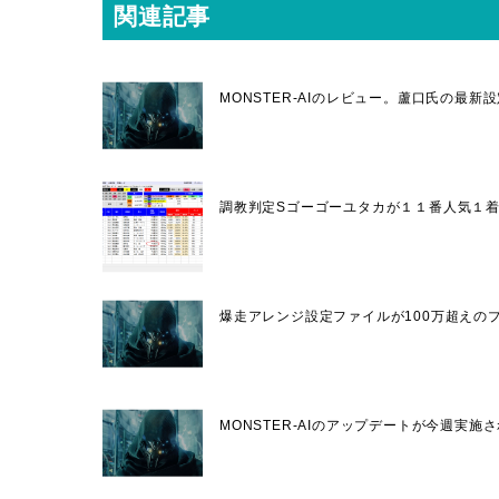
関連記事
MONSTER-AIのレビュー。蘆口氏の最
調教判定Sゴーゴーユタカが１１番人気１
爆走アレンジ設定ファイルが100万超えの
MONSTER-AIのアップデートが今週実施