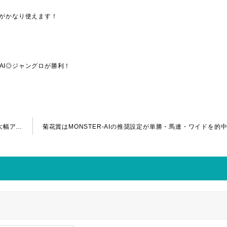
げがかなり使えます！
-AI◎ジャングロが勝利！
さらなる◎の馬券圏内率向上へ。MONSTER-AIが２度目の大幅アップデートを完了！！
菊花賞はMONSTER-AIの推奨設定が単勝・馬連・ワイドを的