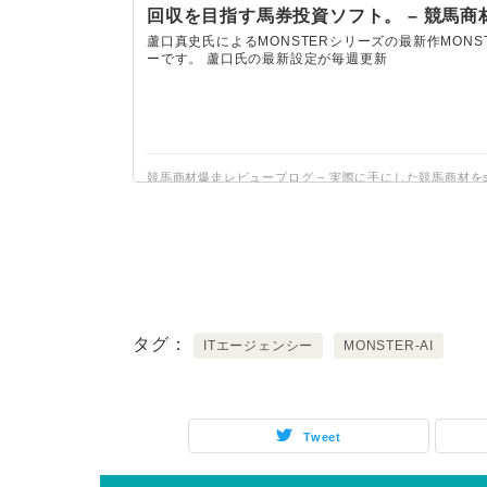
回収を目指す馬券投資ソフト。 – 競馬商
ーブログ
蘆口真史氏によるMONSTERシリーズの最新作MONST
ーです。 蘆口氏の最新設定が毎週更新
競馬商材爆走レビューブログ – 実際に手にした競馬商材をs
典付きでご紹介しています。ノウハウのアレンジが得意分
ことでより活用度が上がります。そんな応用手法を当ブロ
タグ
ITエージェンシー
MONSTER-AI
Tweet