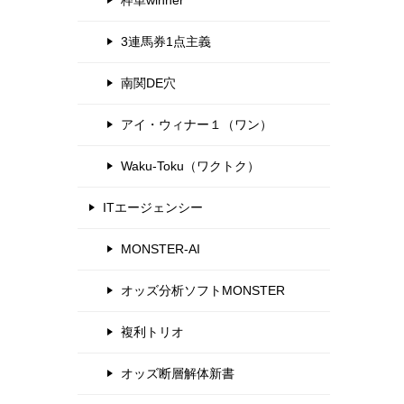
枠単winner
3連馬券1点主義
南関DE穴
アイ・ウィナー１（ワン）
Waku-Toku（ワクトク）
ITエージェンシー
MONSTER-AI
オッズ分析ソフトMONSTER
複利トリオ
オッズ断層解体新書