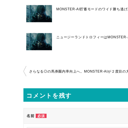
MONSTER-AI貯蓄モードのワイド勝ち逃
ニュージーランドトロフィーはMONSTER
投
稿
ナ
コメントを残す
ビ
ゲ
ー
名前
必須
シ