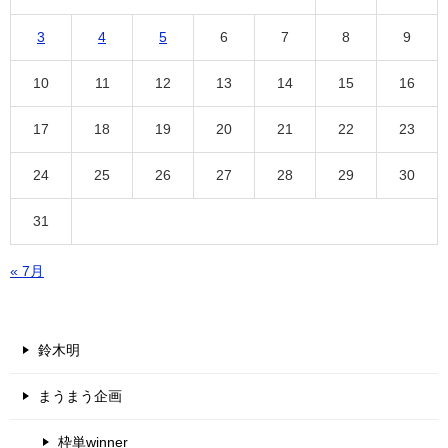
3
4
5
6
7
8
9
10
11
12
13
14
15
16
17
18
19
20
21
22
23
24
25
26
27
28
29
30
31
« 7月
鈴木明
まうまう企画
枠単winner