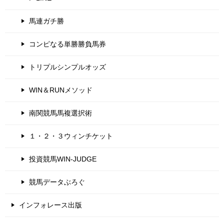
馬連ガチ勝
コンピなる単勝勝負馬券
トリプルシンプルオッズ
WIN＆RUNメソッド
南関競馬馬複選択術
１・２・３ウィンチケット
投資競馬WIN-JUDGE
競馬データぶろぐ
インフォレース出版