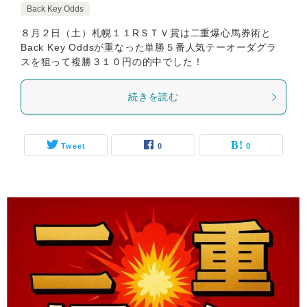
Back Key Odds
８月２日（土）札幌１１RＳＴＶ賞は二重爆心馬券術と
Back Key Oddsが重なった単勝５番人気テーオーダグラ
スを狙って複勝３１０円の的中でした！
続きを読む
Tweet
0
0