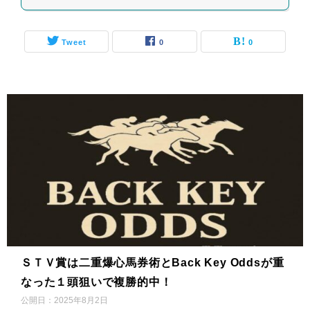
Tweet
0
0
ＳＴＶ賞は二重爆心馬券術とBack Key Oddsが重
なった１頭狙いで複勝的中！
公開日：
2025年8月2日