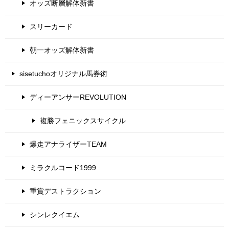
オッズ断層解体新書
スリーカード
朝一オッズ解体新書
sisetuchoオリジナル馬券術
ディーアンサーREVOLUTION
複勝フェニックスサイクル
爆走アナライザーTEAM
ミラクルコード1999
重賞デストラクション
シンレクイエム