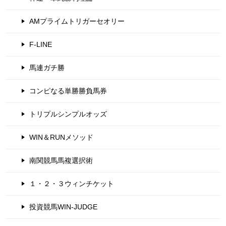
AMプライムトリガーセオリー
F-LINE
馬連ガチ勝
コンピなる単勝勝負馬券
トリプルシンプルオッズ
WIN＆RUNメソッド
南関競馬馬複選択術
１・２・３ウィンチケット
投資競馬WIN-JUDGE