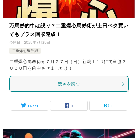
万馬券的中は誤り？二重爆心馬券術が土日ベタ買い
でもプラス回収達成！
公開日：
2025年7月29日
二重爆心馬券術
二重爆心馬券術が７月２７日（日）新潟１１Rにて単勝３
０６０円を的中させましたよ！
続きを読む
Tweet
0
0