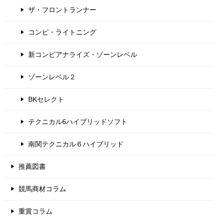
ザ・フロントランナー
コンピ・ライトニング
新コンピアナライズ・ゾーンレベル
ゾーンレベル２
BKセレクト
テクニカル6ハイブリッドソフト
南関テクニカル６ハイブリッド
推薦図書
競馬商材コラム
重賞コラム