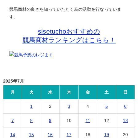
競馬商材の良さを知っていただく為の活動を行なっていま
す。
sisetuchoおすすめの
競馬商材ランキングはこちら！
2025年7月
月
火
水
木
金
土
日
1
2
3
4
5
6
7
8
9
10
11
12
13
14
15
16
17
18
19
20