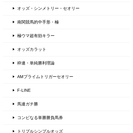
オッズ・シンメトリー・セオリー
南関競馬的中手形・極
極ウマ超有効キラー
オッズカラット
枠連・単純勝利理論
AMプライムトリガーセオリー
F-LINE
馬連ガチ勝
コンピなる単勝勝負馬券
トリプルシンプルオッズ