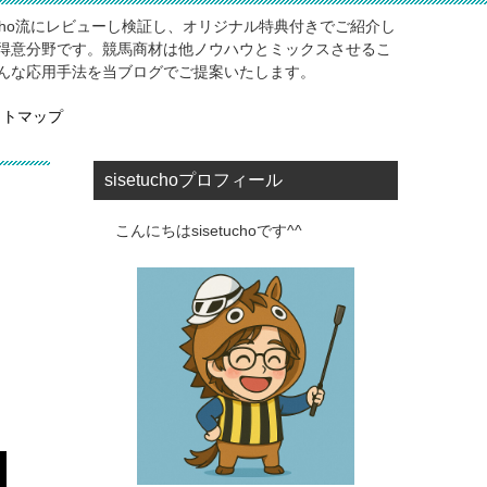
ucho流にレビューし検証し、オリジナル特典付きでご紹介し
得意分野です。競馬商材は他ノウハウとミックスさせるこ
んな応用手法を当ブログでご提案いたします。
イトマップ
sisetuchoプロフィール
こんにちはsisetuchoです^^