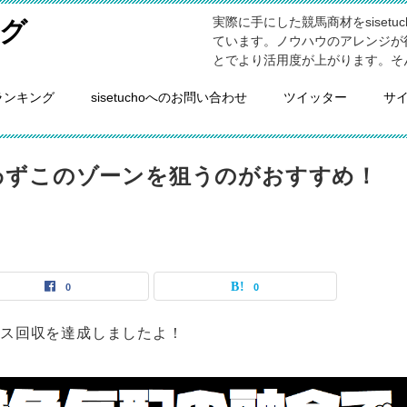
実際に手にした競馬商材をsiset
グ
ています。ノウハウのアレンジが
とでより活用度が上がります。そ
ランキング
sisetuchoへのお問い合わせ
ツイッター
サ
わずこのゾーンを狙うのがおすすめ！
0
0
なプラス回収を達成しましたよ！