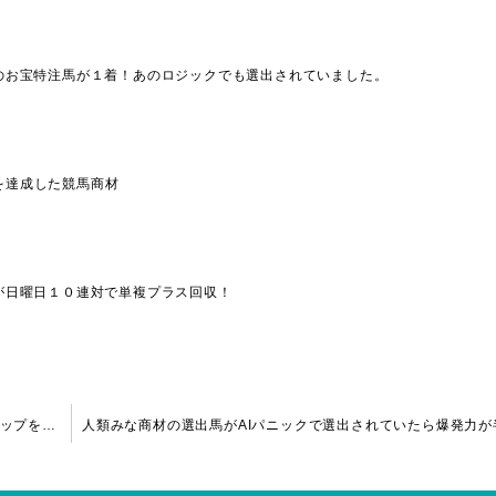
のお宝特注馬が１着！あのロジックでも選出されていました。
を達成した競馬商材
が日曜日１０連対で単複プラス回収！
飽和攻撃も６月度プラス回収！このゾーンを狙って回収率アップを期待。