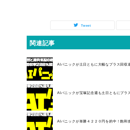
Tweet
関連記事
AIパニックが土日ともに大幅なプラス回収
AIパニックが宝塚記念週も土日ともにプラ
AIパニックが単勝４２２０円を的中！飽和