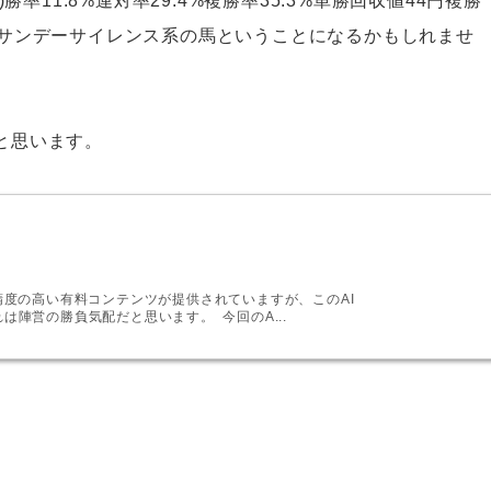
17)勝率11.8%連対率29.4%複勝率35.3%単勝回収値44円複勝
父サンデーサイレンス系の馬ということになるかもしれませ
と思います。
精度の高い有料コンテンツが提供されていますが、このAI
陣営の勝負気配だと思います。 今回のA...