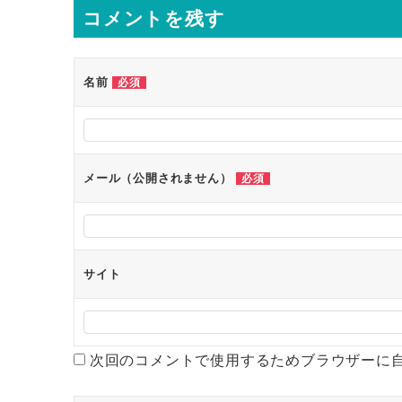
コメントを残す
ビ
ゲ
ー
名前
必須
シ
ョ
ン
メール（公開されません）
必須
サイト
次回のコメントで使用するためブラウザーに