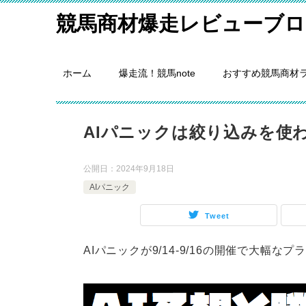
競馬商材爆走レビューブロ
ホーム
爆走流！競馬note
おすすめ競馬商材
AIパニックは絞り込みを使
公開日：
2024年9月18日
AIパニック
Tweet
AIパニックが9/14-9/16の開催で大幅