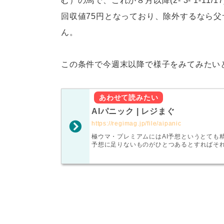
む）の馬で、これが８月以降(2- 3- 1-11/
回収値75円となっており、除外するなら
ん。
この条件で今週末以降で様子をみてみたい
AIパニック | レジまぐ
https://regimag.jp/file/aipanic
極ウマ・プレミアムにはAI予想というとても
予想に足りないものがひとつあるとすればそれは