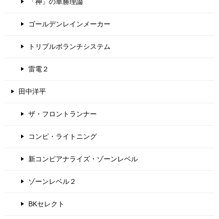
「神」の単勝理論
ゴールデンレインメーカー
トリプルボランチシステム
雷電２
田中洋平
ザ・フロントランナー
コンピ・ライトニング
新コンピアナライズ・ゾーンレベル
ゾーンレベル２
BKセレクト