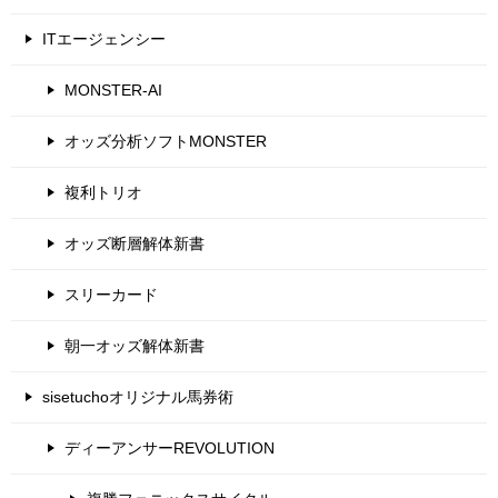
ITエージェンシー
MONSTER-AI
オッズ分析ソフトMONSTER
複利トリオ
オッズ断層解体新書
スリーカード
朝一オッズ解体新書
sisetuchoオリジナル馬券術
ディーアンサーREVOLUTION