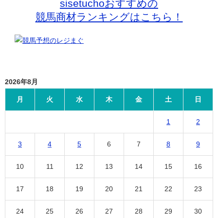
sisetuchoおすすめの
競馬商材ランキングはこちら！
2026年8月
月
火
水
木
金
土
日
1
2
3
4
5
6
7
8
9
10
11
12
13
14
15
16
17
18
19
20
21
22
23
24
25
26
27
28
29
30