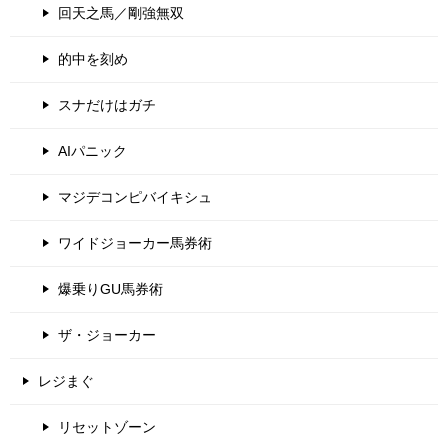
回天之馬／剛強無双
的中を刻め
スナだけはガチ
AIパニック
マジデコンピバイキシュ
ワイドジョーカー馬券術
爆乗りGU馬券術
ザ・ジョーカー
レジまぐ
リセットゾーン