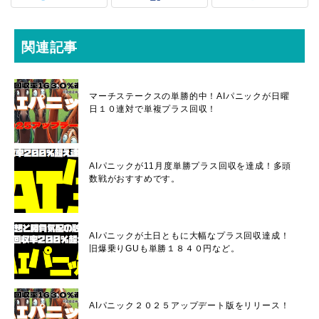
関連記事
マーチステークスの単勝的中！AIパニックが日曜
日１０連対で単複プラス回収！
AIパニックが11月度単勝プラス回収を達成！多頭
数戦がおすすめです。
AIパニックが土日ともに大幅なプラス回収達成！
旧爆乗りGUも単勝１８４０円など。
AIパニック２０２５アップデート版をリリース！