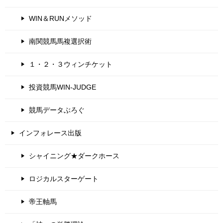
WIN＆RUNメソッド
南関競馬馬複選択術
１・２・３ウィンチケット
投資競馬WIN-JUDGE
競馬データぶろぐ
インフォレース出版
シャイニング★ダークホース
ロジカルスターゲート
帝王軸馬