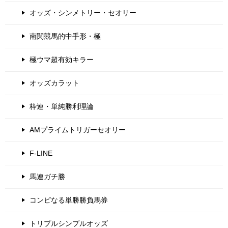
オッズ・シンメトリー・セオリー
南関競馬的中手形・極
極ウマ超有効キラー
オッズカラット
枠連・単純勝利理論
AMプライムトリガーセオリー
F-LINE
馬連ガチ勝
コンピなる単勝勝負馬券
トリプルシンプルオッズ