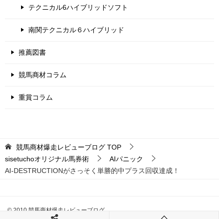
テクニカル6ハイブリッドソフト
南関テクニカル６ハイブリッド
推薦図書
競馬商材コラム
重賞コラム
競馬商材爆走レビューブログ
TOP
sisetuchoオリジナル馬券術
AIパニック
AI-DESTRUCTIONがさっそく単勝的中プラス回収達成！
© 2010 競馬商材爆走レビューブログ