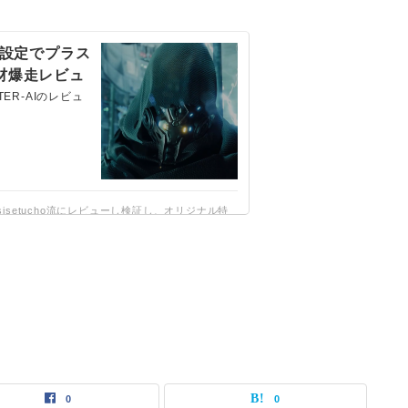
新設定でプラス
材爆走レビュ
ER-AIのレビュ
isetucho流にレビューし検証し、オリジナル特
野です。競馬商材は他ノウハウとミックスさせる
グでご提案いたします。
0
0