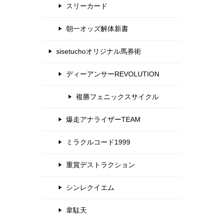
スリーカード
朝一オッズ解体新書
sisetuchoオリジナル馬券術
ディーアンサーREVOLUTION
複勝フェニックスサイクル
爆走アナライザーTEAM
ミラクルコード1999
重賞デストラクション
シンレクイエム
韋駄天