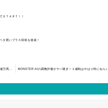
収でＳＴＡＲＴ！！
日もベタ買いプラス回収を達成！
２歳戦は調教判定上位馬に注目！上位評価２頭で決着して馬連万馬券的中。