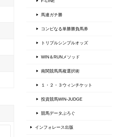
F-LINE
馬連ガチ勝
コンピなる単勝勝負馬券
トリプルシンプルオッズ
WIN＆RUNメソッド
南関競馬馬複選択術
１・２・３ウィンチケット
投資競馬WIN-JUDGE
競馬データぶろぐ
インフォレース出版