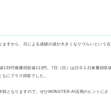
！
りますから、日による成績の波が大きくなりづらいという点
値133円複勝回収値113円、7日（日）は(2-0-1-2)単勝回収
日ともにプラス回収でした。
戦となりますので、ぜひMONSTER-AI活用のヒントにさ