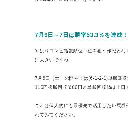
7月6日～7日は勝率53.3％を達成
やはりコンピ指数順位１位を狙う作戦とな
は大きいですね。
7月6日（土）の開催では(6-1-2-1)単勝回収
116円複勝回収値86円と単勝回収値は土
これは個人的にも最優先で活用したい馬券作
れてみてください。