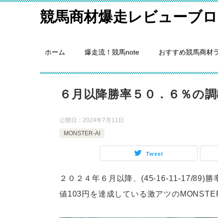
競馬商材爆走レビューブロ
ホーム
爆走流！競馬note
おすすめ競馬商材
６月以降勝率５０．６％の調
公開日：
2024年7月11日
MONSTER-AI
Tweet
２０２４年６月以降、(45-16-11-17/89
値103円を達成している激アツのMONSTE