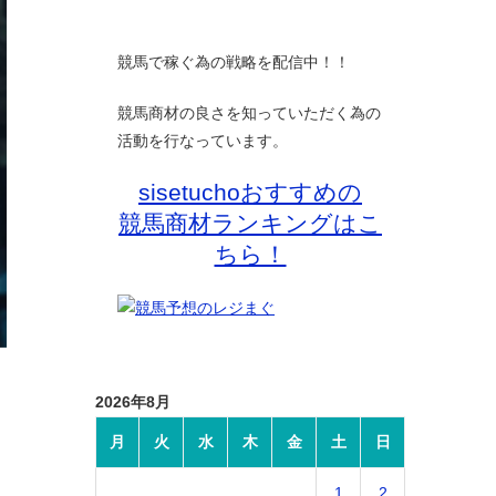
競馬で稼ぐ為の戦略を配信中！！
競馬商材の良さを知っていただく為の
活動を行なっています。
sisetuchoおすすめの
競馬商材ランキングはこ
ちら！
2026年8月
月
火
水
木
金
土
日
1
2