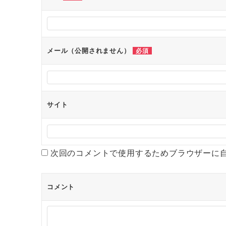
シ
ョ
ン
メール（公開されません）
必須
サイト
次回のコメントで使用するためブラウザーに
コメント