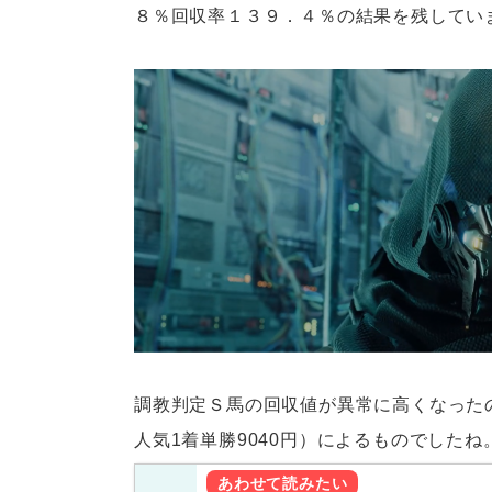
８％回収率１３９．４％の結果を残してい
調教判定Ｓ馬の回収値が異常に高くなったの
人気1着単勝9040円）によるものでしたね