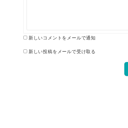
新しいコメントをメールで通知
新しい投稿をメールで受け取る