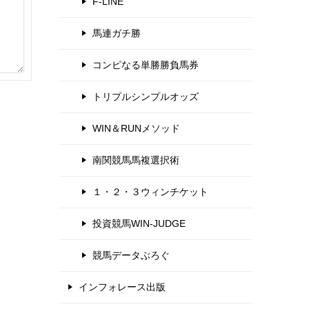
F-LINE
馬連ガチ勝
コンピなる単勝勝負馬券
トリプルシンプルオッズ
WIN＆RUNメソッド
南関競馬馬複選択術
１・２・３ウィンチケット
投資競馬WIN-JUDGE
競馬データぶろぐ
インフォレース出版