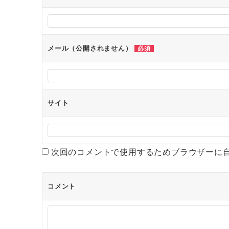
シ
ョ
ン
メール（公開されません）
必須
サイト
次回のコメントで使用するためブラウザーに
コメント