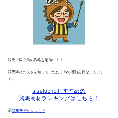
競馬で稼ぐ為の戦略を配信中！！
競馬商材の良さを知っていただく為の活動を行なっていま
す。
sisetuchoおすすめの
競馬商材ランキングはこちら！