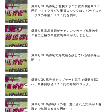
爆乗りGU馬券術が札幌スポニチ賞の単勝８２０
円的中！！グリグリ重賞ロジックはレパードステ
ークスの単勝１１９０円を的中。
爆乗り重賞馬券術がチャレンジカップ単勝的中！
２着には極ウマ重賞馬券術が入りました。
爆乗りGU馬券術で好成績を残している騎手を公
開！！
爆乗りGU馬券術アップデート完了で爆乗りEX
へ。単勝回収値１７０円の爆裂ロジック。
爆乗りGU馬券術EXの唯一選出された穴馬が１着
激走で単勝３６５０円的中！