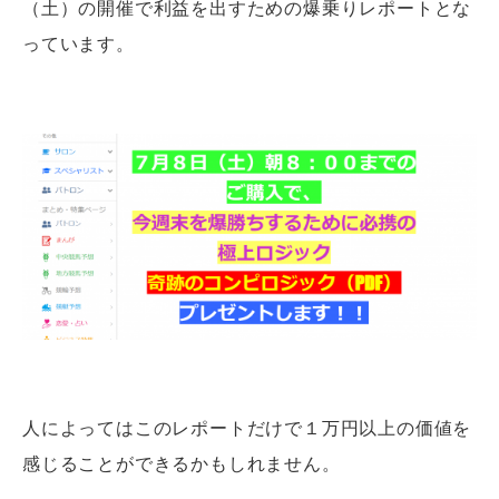
（土）の開催で利益を出すための爆乗りレポートとな
っています。
人によってはこのレポートだけで１万円以上の価値を
感じることができるかもしれません。