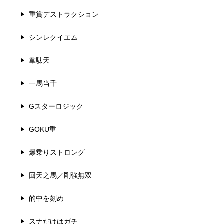
重賞デストラクション
シンレクイエム
韋駄天
一馬当千
Gスターロジック
GOKU重
爆乗りストロング
回天之馬／剛強無双
的中を刻め
スナだけはガチ