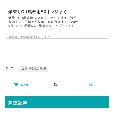
爆乗りGU馬券術EX | レジまぐ
爆乗りGU馬券術EX２０２３年１１月度単勝回
収値１２７円複勝回収値１００円達成！2023年
9月27日に爆乗りGU馬券術をアップデートし、
爆乗りGU馬券術EXへと進化しました。爆乗り
GU馬券術EXは、極…
爆乗りGU馬券術EX | レジまぐ
タグ
爆乗りGU馬券術
Tweet
0
0
関連記事