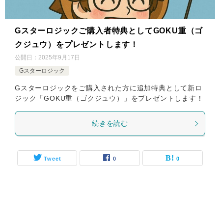
Gスターロジックご購入者特典としてGOKU重（ゴ
クジュウ）をプレゼントします！
公開日：
2025年9月17日
Gスターロジック
Gスターロジックをご購入された方に追加特典として新ロ
ジック「GOKU重（ゴクジュウ）」をプレゼントします！
続きを読む
Tweet
0
0