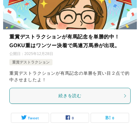
重賞デストラクションが有馬記念を単勝的中！
GOKU重はワンツー決着で馬連万馬券が出現。
公開日：
2025年12月28日
重賞デストラクション
重賞デストラクションが有馬記念の単勝を買い目２点で的
中させましたよ！
続きを読む
Tweet
0
0