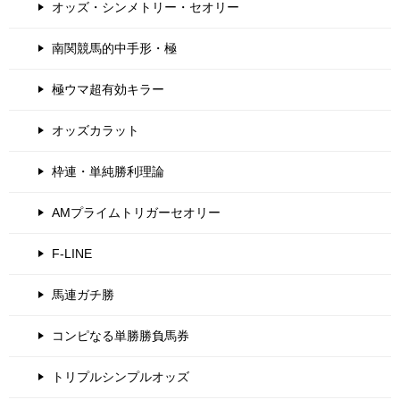
オッズ・シンメトリー・セオリー
南関競馬的中手形・極
極ウマ超有効キラー
オッズカラット
枠連・単純勝利理論
AMプライムトリガーセオリー
F-LINE
馬連ガチ勝
コンピなる単勝勝負馬券
トリプルシンプルオッズ