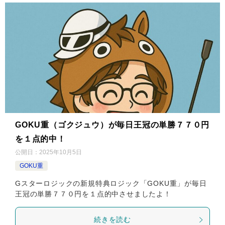
GOKU重（ゴクジュウ）が毎日王冠の単勝７７０円
を１点的中！
公開日：
2025年10月5日
GOKU重
Gスターロジックの新規特典ロジック「GOKU重」が毎日
王冠の単勝７７０円を１点的中させましたよ！
続きを読む