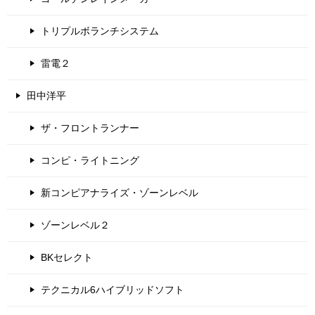
トリプルボランチシステム
雷電２
田中洋平
ザ・フロントランナー
コンピ・ライトニング
新コンピアナライズ・ゾーンレベル
ゾーンレベル２
BKセレクト
テクニカル6ハイブリッドソフト