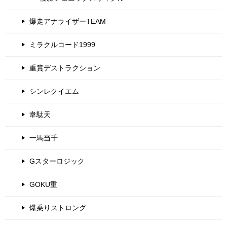
爆走アナライザーTEAM
ミラクルコード1999
重賞デストラクション
シンレクイエム
韋駄天
一馬当千
Gスターロジック
GOKU重
爆乗りストロング