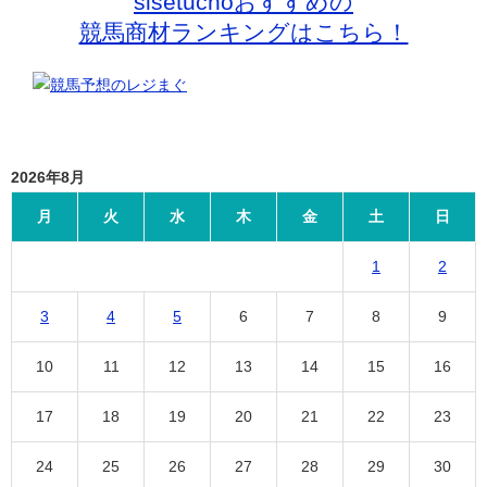
sisetuchoおすすめの
競馬商材ランキングはこちら！
2026年8月
月
火
水
木
金
土
日
1
2
3
4
5
6
7
8
9
10
11
12
13
14
15
16
17
18
19
20
21
22
23
24
25
26
27
28
29
30