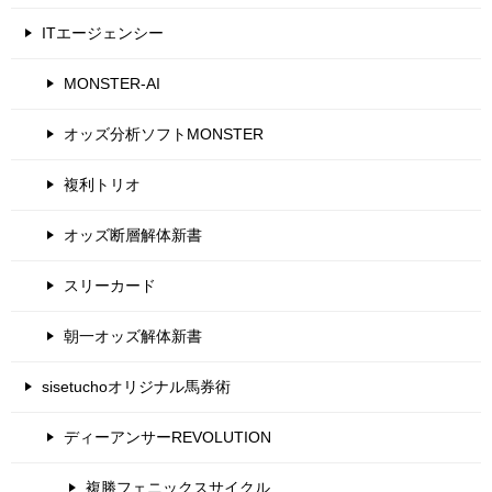
ITエージェンシー
MONSTER-AI
オッズ分析ソフトMONSTER
複利トリオ
オッズ断層解体新書
スリーカード
朝一オッズ解体新書
sisetuchoオリジナル馬券術
ディーアンサーREVOLUTION
複勝フェニックスサイクル