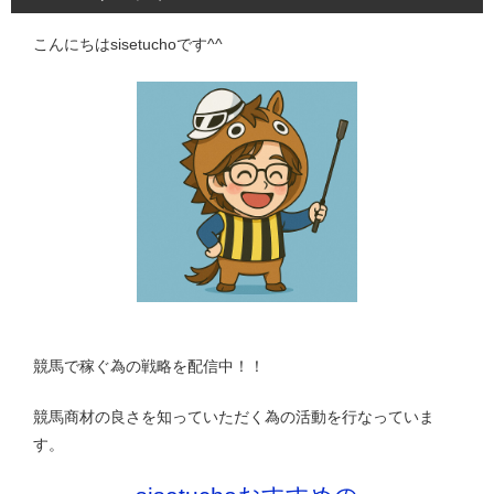
こんにちはsisetuchoです^^
競馬で稼ぐ為の戦略を配信中！！
競馬商材の良さを知っていただく為の活動を行なっていま
す。