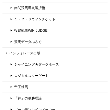
南関競馬馬複選択術
１・２・３ウィンチケット
投資競馬WIN-JUDGE
競馬データぶろぐ
インフォレース出版
シャイニング★ダークホース
ロジカルスターゲート
帝王軸馬
「神」の単勝理論
ゴールデンレインメーカー