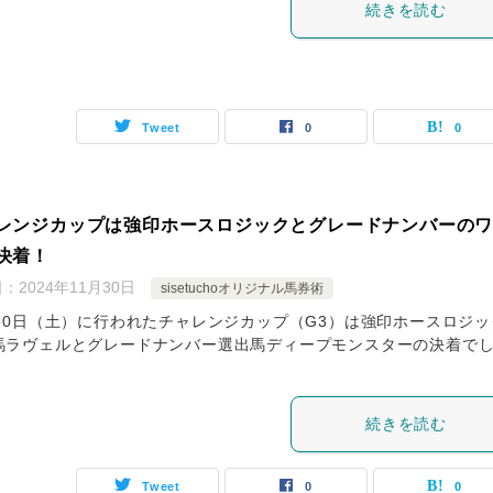
続きを読む
Tweet
0
0
レンジカップは強印ホースロジックとグレードナンバーの
決着！
日：
2024年11月30日
sisetuchoオリジナル馬券術
月30日（土）に行われたチャレンジカップ（G3）は強印ホースロジッ
馬ラヴェルとグレードナンバー選出馬ディープモンスターの決着で
続きを読む
Tweet
0
0