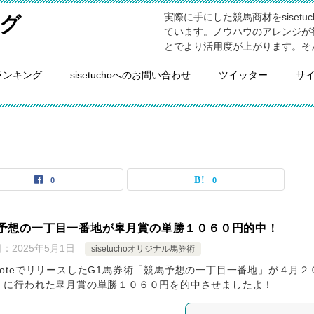
実際に手にした競馬商材をsiset
グ
ています。ノウハウのアレンジが
とでより活用度が上がります。そ
ランキング
sisetuchoへのお問い合わせ
ツイッター
サ
0
0
予想の一丁目一番地が皐月賞の単勝１０６０円的中！
日：
2025年5月1日
sisetuchoオリジナル馬券術
noteでリリースしたG1馬券術「競馬予想の一丁目一番地」が４月２
）に行われた皐月賞の単勝１０６０円を的中させましたよ！