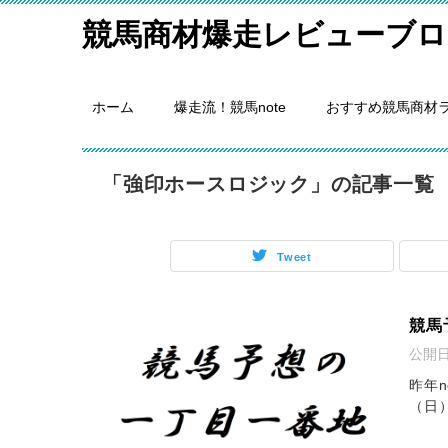
競馬商材爆走レビューブロ
ホーム
爆走流！競馬note
おすすめ競馬商材
「強印ホースロジック」の記事一覧
Tweet
競馬
公開
昨年
（日