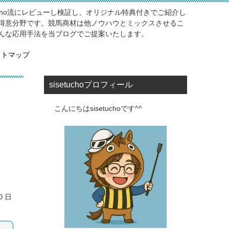
ucho流にレビューし検証し、オリジナル特典付きでご紹介し
得意分野です。競馬商材は他ノウハウとミックスさせるこ
んな応用手法を当ブログでご提案いたします。
イトマップ
sisetuchoプロフィール
こんにちはsisetuchoです^^
０日