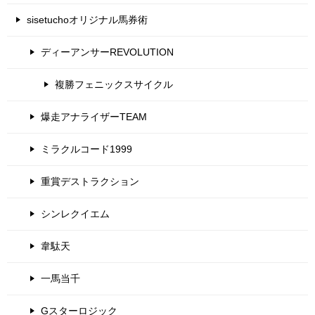
sisetuchoオリジナル馬券術
ディーアンサーREVOLUTION
複勝フェニックスサイクル
爆走アナライザーTEAM
ミラクルコード1999
重賞デストラクション
シンレクイエム
韋駄天
一馬当千
Gスターロジック