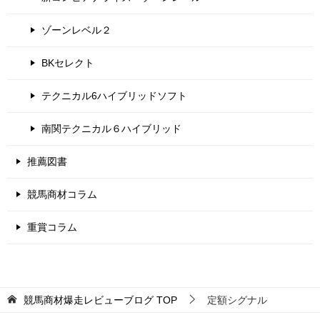
ゾーンレベル２
BKセレクト
テクニカル6ハイブリッドソフト
南関テクニカル６ハイブリッド
推薦図書
競馬商材コラム
重賞コラム
競馬商材爆走レビューブログ
TOP
定額シグナル