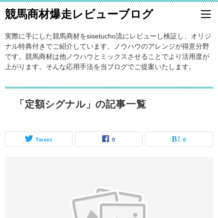
競馬商材爆走レビューブログ
実際に手にした競馬商材をsisetucho流にレビューし検証し、オリジ
ナル特典付きでご紹介しています。ノウハウのアレンジが得意分野
です。競馬商材は他ノウハウとミックスさせることでより活用度が
上がります。そんな応用手法を当ブログでご提案いたします。
「定額シグナル」の記事一覧
Tweet
0
0