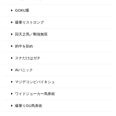
GOKU重
爆乗りストロング
回天之馬／剛強無双
的中を刻め
スナだけはガチ
AIパニック
マジデコンピバイキシュ
ワイドジョーカー馬券術
爆乗りGU馬券術