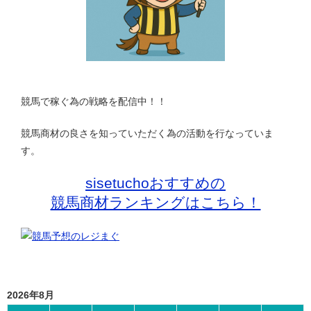
競馬で稼ぐ為の戦略を配信中！！
競馬商材の良さを知っていただく為の活動を行なっていま
す。
sisetuchoおすすめの
競馬商材ランキングはこちら！
2026年8月