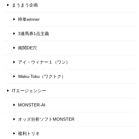
まうまう企画
枠単winner
3連馬券1点主義
南関DE穴
アイ・ウィナー１（ワン）
Waku-Toku（ワクトク）
ITエージェンシー
MONSTER-AI
オッズ分析ソフトMONSTER
複利トリオ