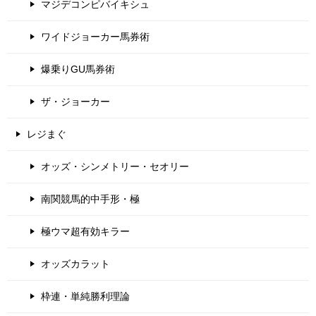
マジデコンピバイキシュ
ワイドジョーカー馬券術
爆乗りGU馬券術
ザ・ジョーカー
レジまぐ
オッズ・シンメトリー・セオリー
南関競馬的中手形・極
極ウマ超有効キラー
オッズカラット
枠連・単純勝利理論