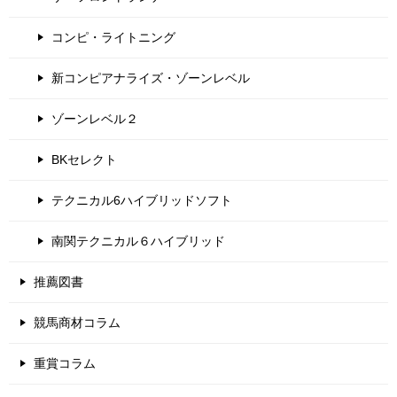
コンピ・ライトニング
新コンピアナライズ・ゾーンレベル
ゾーンレベル２
BKセレクト
テクニカル6ハイブリッドソフト
南関テクニカル６ハイブリッド
推薦図書
競馬商材コラム
重賞コラム