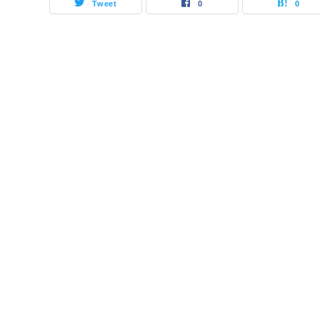
Tweet
0
0