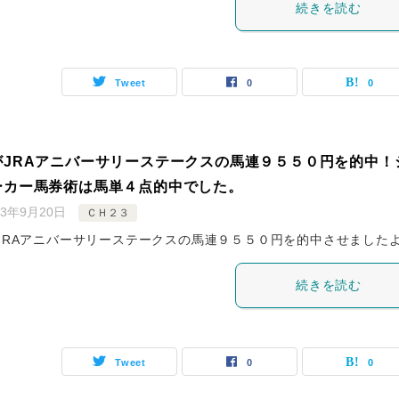
続きを読む
Tweet
0
0
がJRAアニバーサリーステークスの馬連９５５０円を的中！
ーカー馬券術は馬単４点的中でした。
23年9月20日
ＣＨ２３
JRAアニバーサリーステークスの馬連９５５０円を的中させました
続きを読む
Tweet
0
0