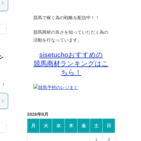
競馬で稼ぐ為の戦略を配信中！！
競馬商材の良さを知っていただく為の
活動を行なっています。
sisetuchoおすすめの
シ
競馬商材ランキングはこ
ちら！
よ！
2026年8月
月
火
水
木
金
土
日
1
2