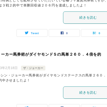
の特典としても配布させていただいている極ウマ重賞馬券術ですが
は３戦２的中で単勝回収値２０６円を達成しましたよ！
続きを読む
Tweet
0
0
ョーカー馬券術がダイヤモンドＳの馬単２６０．４倍を的
23年2月18日
ザ・ジョーカー
choのシン・ジョーカー馬券術がダイヤモンドステークスの馬単２６０．
的中させましたよ！
続きを読む