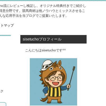
ucho流にレビューし検証し、オリジナル特典付きでご紹介し
得意分野です。競馬商材は他ノウハウとミックスさせるこ
んな応用手法を当ブログでご提案いたします。
イトマップ
sisetuchoプロフィール
こんにちはsisetuchoです^^
ーク