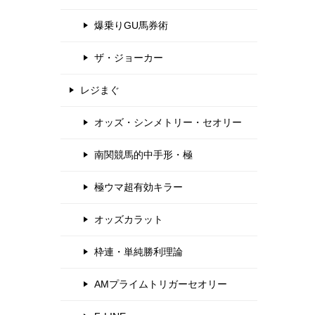
爆乗りGU馬券術
ザ・ジョーカー
レジまぐ
オッズ・シンメトリー・セオリー
南関競馬的中手形・極
極ウマ超有効キラー
オッズカラット
枠連・単純勝利理論
AMプライムトリガーセオリー