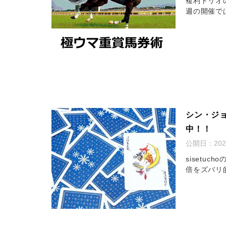
複利トリオ
週の開催で
シン・ジ
中！！
公開日：
20
sisetu
倍をズバリ