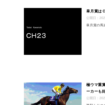
皐月賞は
公開日：
20
皐月賞の馬
極ウマ重
ーカーも
公開日：
20