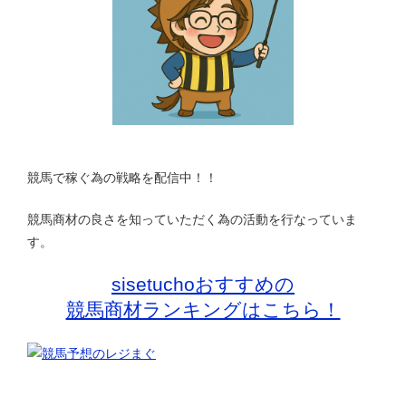
競馬で稼ぐ為の戦略を配信中！！
競馬商材の良さを知っていただく為の活動を行なっていま
す。
sisetuchoおすすめの
競馬商材ランキングはこちら！