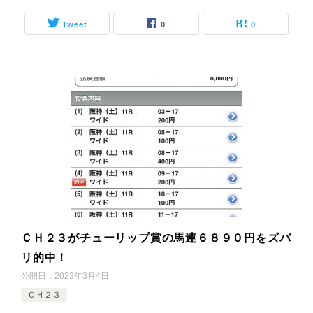
Tweet
0
0
ＣＨ２３がチューリップ賞の馬連６８９０円をズバ
リ的中！
公開日：
2023年3月4日
ＣＨ２３