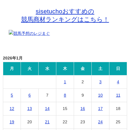
sisetuchoおすすめの
競馬商材ランキングはこちら！
2026年1月
月
火
水
木
金
土
日
1
2
3
4
5
6
7
8
9
10
11
12
13
14
15
16
17
18
19
20
21
22
23
24
25