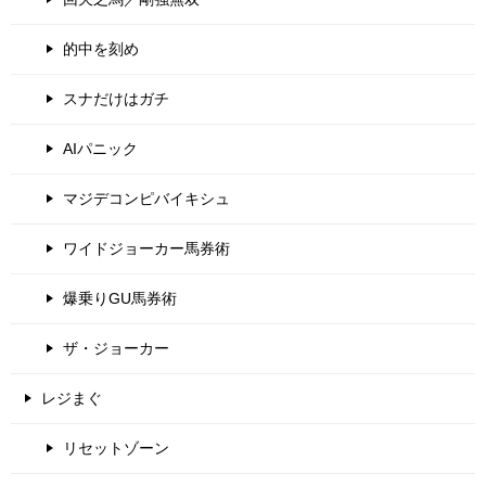
的中を刻め
スナだけはガチ
AIパニック
マジデコンピバイキシュ
ワイドジョーカー馬券術
爆乗りGU馬券術
ザ・ジョーカー
レジまぐ
リセットゾーン