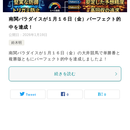
南関パラダイスが１月１６日（金）パーフェクト的
中を達成！
公開日：
2026年1月19日
鈴木明
南関パラダイスが１月１６日（金）の大井競馬で単勝番と
複勝版ともにパーフェクト的中を達成しましたよ！
続きを読む
Tweet
0
0