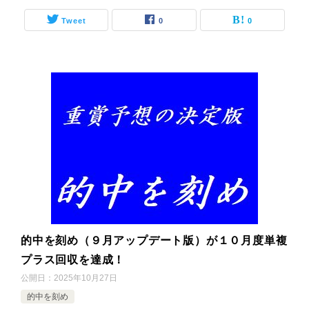
Tweet
0
0
的中を刻め（９月アップデート版）が１０月度単複
プラス回収を達成！
公開日：
2025年10月27日
的中を刻め