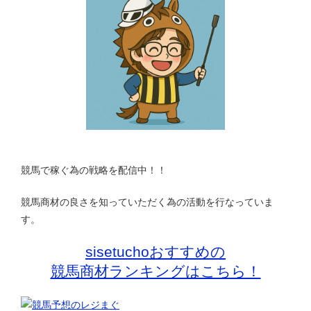
競馬で稼ぐ為の戦略を配信中！！
競馬商材の良さを知っていただく為の活動を行なっていま
す。
sisetuchoおすすめの
競馬商材ランキングはこちら！