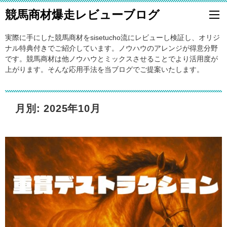
競馬商材爆走レビューブログ
実際に手にした競馬商材をsisetucho流にレビューし検証し、オリジ
ナル特典付きでご紹介しています。ノウハウのアレンジが得意分野
です。競馬商材は他ノウハウとミックスさせることでより活用度が
上がります。そんな応用手法を当ブログでご提案いたします。
月別: 2025年10月