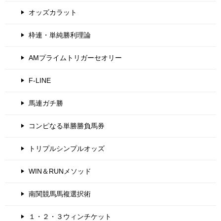
オッズカラット
枠連・単純勝利理論
AMプライムトリガーセオリー
F-LINE
馬連ガチ勝
コンピなる単勝勝負馬券
トリプルシンプルオッズ
WIN＆RUNメソッド
南関競馬馬複選択術
１・２・３ウィンチケット