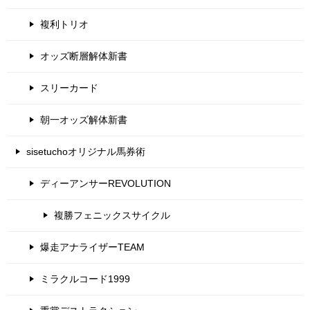
複利トリオ
オッズ断層解体新書
スリーカード
朝一オッズ解体新書
sisetuchoオリジナル馬券術
ディーアンサーREVOLUTION
複勝フェニックスサイクル
爆走アナライザーTEAM
ミラクルコード1999