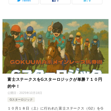
Tweet
0
0
富士ステークスをGスターロジックが単勝７１０円
的中！
公開日：
2025年10月18日
Gスターロジック
１０月１８日（土）に行われた富士ステークス（G2）をG