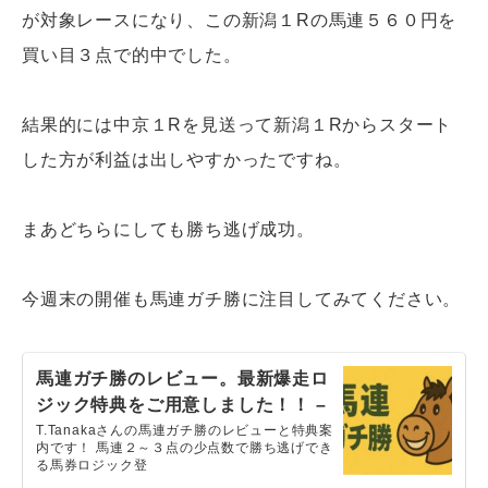
が対象レースになり、この新潟１Rの馬連５６０円を
買い目３点で的中でした。
結果的には中京１Rを見送って新潟１Rからスタート
した方が利益は出しやすかったですね。
まあどちらにしても勝ち逃げ成功。
今週末の開催も馬連ガチ勝に注目してみてください。
馬連ガチ勝のレビュー。最新爆走ロ
ジック特典をご用意しました！！ –
競馬商材爆走レビューブログ
T.Tanakaさんの馬連ガチ勝のレビューと特典案
内です！ 馬連２～３点の少点数で勝ち逃げでき
る馬券ロジック登