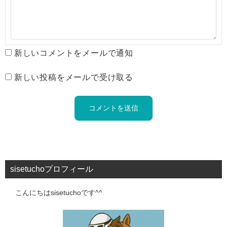
新しいコメントをメールで通知
新しい投稿をメールで受け取る
sisetuchoプロフィール
こんにちはsisetuchoです^^