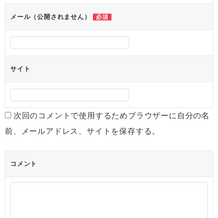
ョ
ン
メール（公開されません）
必須
サイト
次回のコメントで使用するためブラウザーに自分の名
前、メールアドレス、サイトを保存する。
コメント