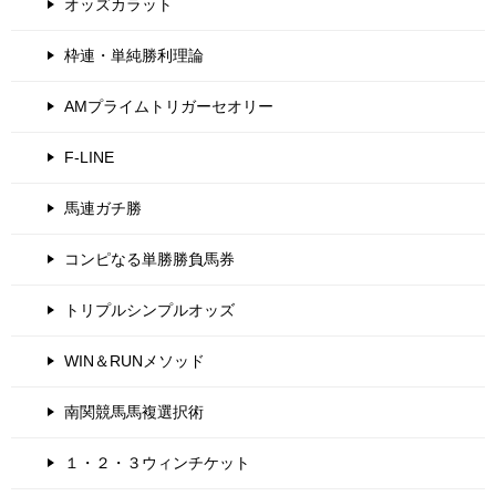
オッズカラット
枠連・単純勝利理論
AMプライムトリガーセオリー
F-LINE
馬連ガチ勝
コンピなる単勝勝負馬券
トリプルシンプルオッズ
WIN＆RUNメソッド
南関競馬馬複選択術
１・２・３ウィンチケット