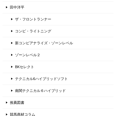
田中洋平
ザ・フロントランナー
コンピ・ライトニング
新コンピアナライズ・ゾーンレベル
ゾーンレベル２
BKセレクト
テクニカル6ハイブリッドソフト
南関テクニカル６ハイブリッド
推薦図書
競馬商材コラム