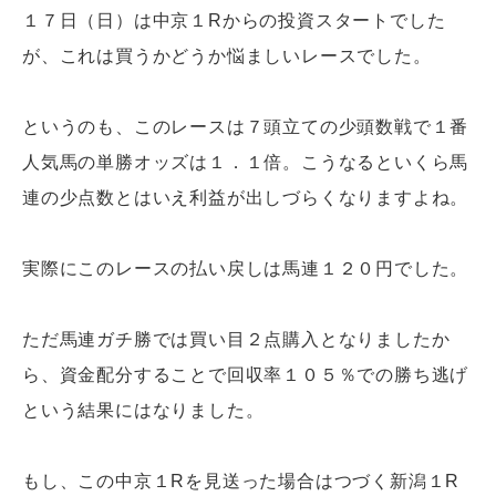
１７日（日）は中京１Rからの投資スタートでした
が、これは買うかどうか悩ましいレースでした。
というのも、このレースは７頭立ての少頭数戦で１番
人気馬の単勝オッズは１．１倍。こうなるといくら馬
連の少点数とはいえ利益が出しづらくなりますよね。
実際にこのレースの払い戻しは馬連１２０円でした。
ただ馬連ガチ勝では買い目２点購入となりましたか
ら、資金配分することで回収率１０５％での勝ち逃げ
という結果にはなりました。
もし、この中京１Rを見送った場合はつづく新潟１R