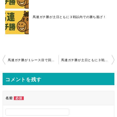
馬連ガチ勝が土日ともに３戦以内での勝ち逃げ！
投
馬連ガチ勝が１レース目で回収率２００超え勝ち逃げ。日曜日も注目。
馬連ガチ勝が土日ともに３戦以内での勝ち逃げ！
稿
ナ
コメントを残す
ビ
ゲ
名前
必須
ー
シ