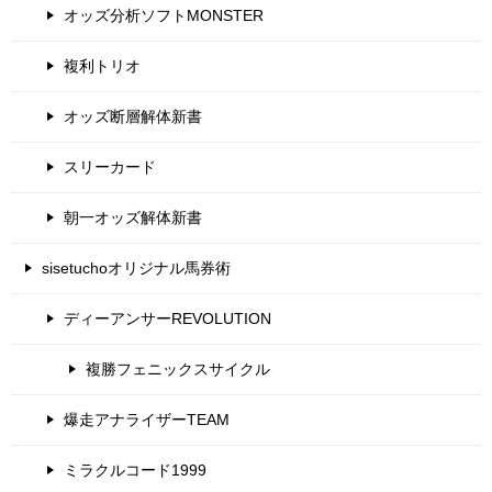
オッズ分析ソフトMONSTER
複利トリオ
オッズ断層解体新書
スリーカード
朝一オッズ解体新書
sisetuchoオリジナル馬券術
ディーアンサーREVOLUTION
複勝フェニックスサイクル
爆走アナライザーTEAM
ミラクルコード1999