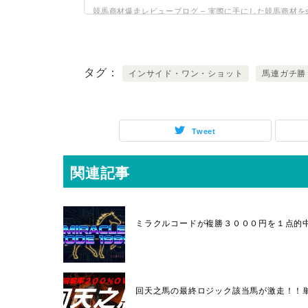
競馬商材爆走レビューブログ – 実際に手にした競馬商材をs
典付きでご紹介しています。ノウハウのアレンジが得意分
ことでより活用度が上がります。そんな応用手法を当ブロ
タグ
インサイド・ワン・ショット
馬連ガチ勝
Tweet
関連記事
ミラクルコードが複勝３０００円を１点的
回天之馬の最終ロジック該当馬が激走！！