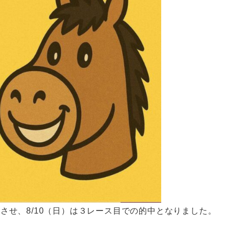
中させ、8/10（日）は３レース目での的中となりました。