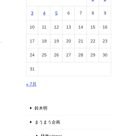
3
4
5
6
7
8
9
10
11
12
13
14
15
16
17
18
19
20
21
22
23
24
25
26
27
28
29
30
31
« 7月
鈴木明
まうまう企画