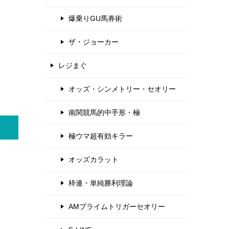
爆乗りGU馬券術
ザ・ジョーカー
レジまぐ
オッズ・シンメトリー・セオリー
南関競馬的中手形・極
極ウマ超有効キラー
オッズカラット
枠連・単純勝利理論
AMプライムトリガーセオリー