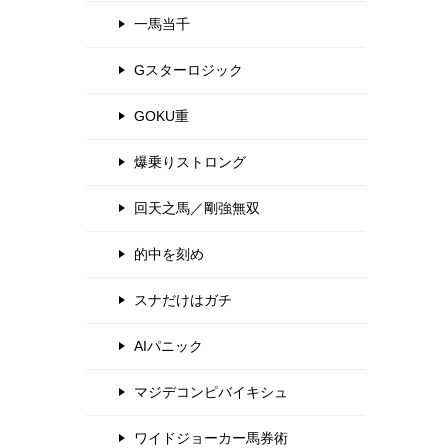
一馬当千
Gスターロジック
GOKU重
爆乗りストロング
回天之馬／剛強無双
的中を刻め
スナだけはガチ
AIパニック
マジデコンピバイキシュ
ワイドジョーカー馬券術