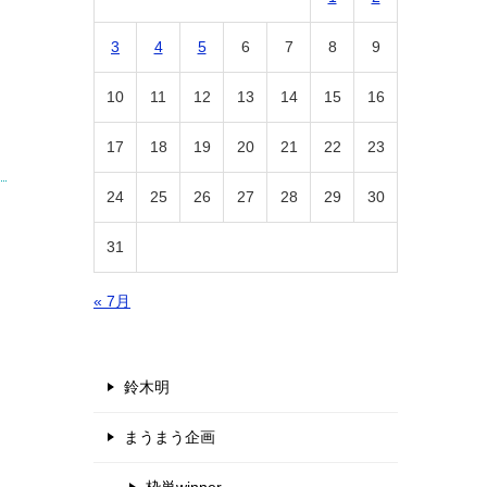
3
4
5
6
7
8
9
10
11
12
13
14
15
16
17
18
19
20
21
22
23
24
25
26
27
28
29
30
31
« 7月
鈴木明
まうまう企画