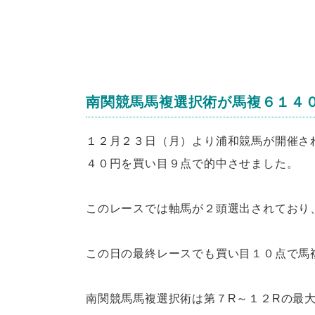
南関競馬馬複選択術が馬複６１４
１２月２３日（月）より浦和競馬が開催さ
４０円を買い目９点で的中させました。
このレースでは軸馬が２頭選出されており
この日の最終レースでも買い目１０点で馬
南関競馬馬複選択術は第７R～１２Rの最