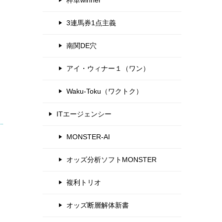
枠単winner
3連馬券1点主義
南関DE穴
アイ・ウィナー１（ワン）
Waku-Toku（ワクトク）
ITエージェンシー
MONSTER-AI
オッズ分析ソフトMONSTER
複利トリオ
オッズ断層解体新書