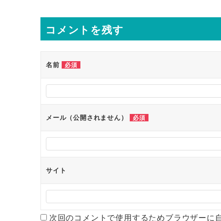
稿
ナ
コメントを残す
ビ
ゲ
ー
名前
必須
シ
ョ
ン
メール（公開されません）
必須
サイト
次回のコメントで使用するためブラウザーに