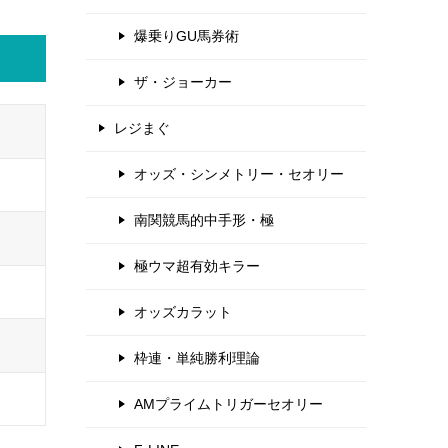
爆乗りGU馬券術
ザ・ジョーカー
レジまぐ
オッズ・シンメトリー・セオリー
南関競馬的中手形・極
極ウマ超有効キラー
オッズカラット
枠連・単純勝利理論
AMプライムトリガーセオリー