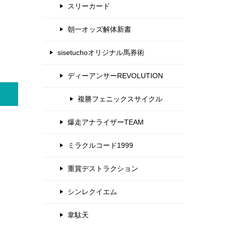
スリーカード
朝一オッズ解体新書
sisetuchoオリジナル馬券術
ディーアンサーREVOLUTION
複勝フェニックスサイクル
爆走アナライザーTEAM
ミラクルコード1999
重賞デストラクション
シンレクイエム
韋駄天