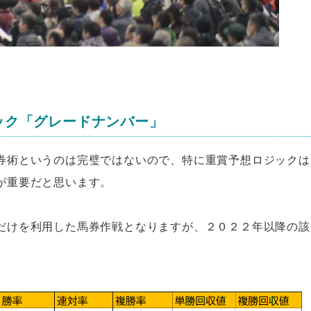
ック「グレードナンバー」
券術というのは完璧ではないので、特に重賞予想ロジックは
が重要だと思います。
だけを利用した馬券作戦となりますが、２０２２年以降の該