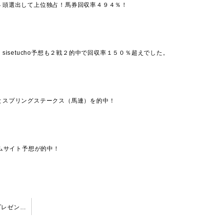
４頭選出して上位独占！馬券回収率４９４％！
sisetucho予想も２戦２的中で回収率１５０％超えでした。
とスプリングステークス（馬連）を的中！
アムサイト予想が的中！
11月度プレミアムサイト会員限定特典「馬ブリ大回転」をプレゼント！