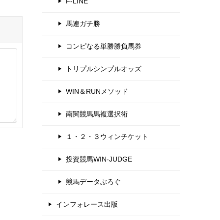
F-LINE
馬連ガチ勝
コンピなる単勝勝負馬券
トリプルシンプルオッズ
WIN＆RUNメソッド
南関競馬馬複選択術
１・２・３ウィンチケット
投資競馬WIN-JUDGE
競馬データぶろぐ
インフォレース出版