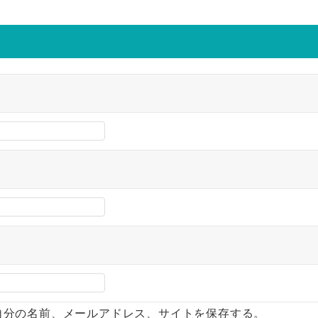
自分の名前、メールアドレス、サイトを保存する。