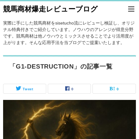
競馬商材爆走レビューブログ
実際に手にした競馬商材をsisetucho流にレビューし検証し、オリジ
ナル特典付きでご紹介しています。ノウハウのアレンジが得意分野
です。競馬商材は他ノウハウとミックスさせることでより活用度が
上がります。そんな応用手法を当ブログでご提案いたします。
「G1-DESTRUCTION」の記事一覧
Tweet
0
0