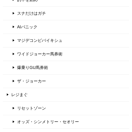
スナだけはガチ
AIパニック
マジデコンピバイキシュ
ワイドジョーカー馬券術
爆乗りGU馬券術
ザ・ジョーカー
レジまぐ
リセットゾーン
オッズ・シンメトリー・セオリー