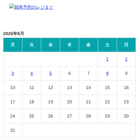
2026年8月
月
火
水
木
金
土
日
1
2
3
4
5
6
7
8
9
10
11
12
13
14
15
16
17
18
19
20
21
22
23
24
25
26
27
28
29
30
31