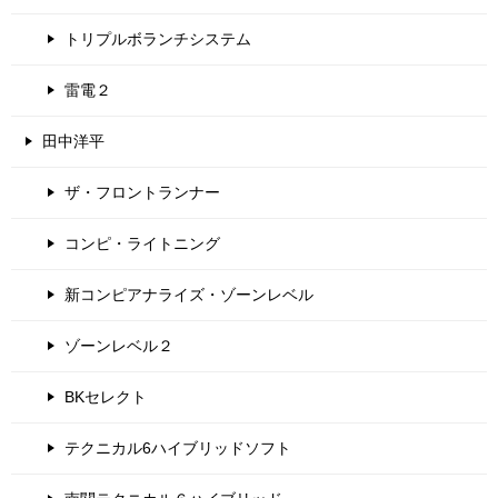
トリプルボランチシステム
雷電２
田中洋平
ザ・フロントランナー
コンピ・ライトニング
新コンピアナライズ・ゾーンレベル
ゾーンレベル２
BKセレクト
テクニカル6ハイブリッドソフト