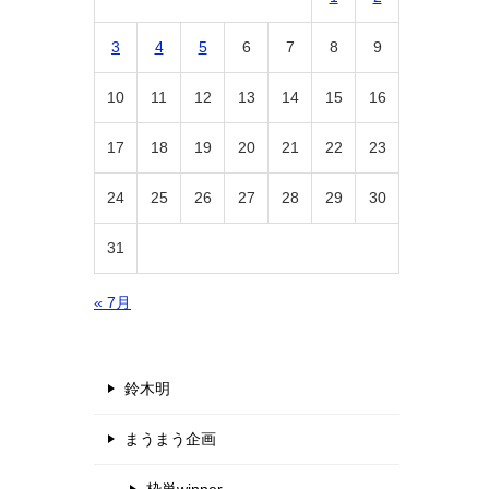
3
4
5
6
7
8
9
10
11
12
13
14
15
16
17
18
19
20
21
22
23
24
25
26
27
28
29
30
31
« 7月
鈴木明
まうまう企画