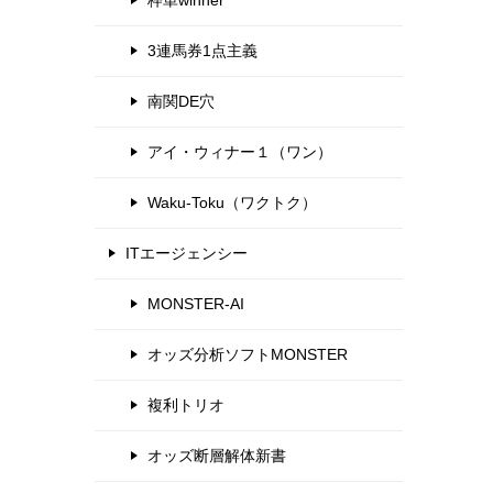
枠単winner
3連馬券1点主義
南関DE穴
アイ・ウィナー１（ワン）
Waku-Toku（ワクトク）
ITエージェンシー
MONSTER-AI
オッズ分析ソフトMONSTER
複利トリオ
オッズ断層解体新書