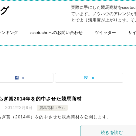
実際に手にした競馬商材をsiset
グ
ています。ノウハウのアレンジが
とでより活用度が上がります。そ
ランキング
sisetuchoへのお問い合わせ
ツイッター
サ
0
0
らぎ賞2014年を的中させた競馬商材
日：
2014年2月9日
競馬商材コラム
らぎ賞（2014年）を的中させた競馬商材を公開します。
続きを読む