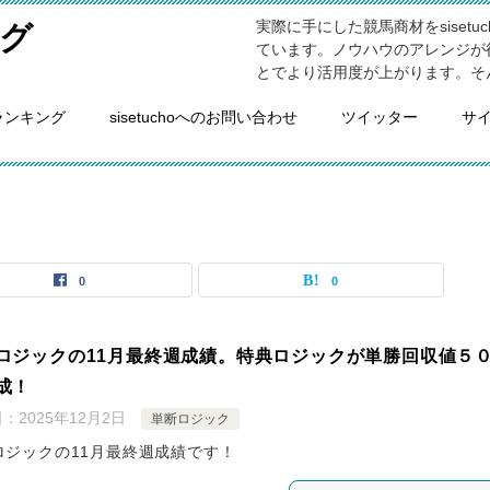
実際に手にした競馬商材をsiset
グ
ています。ノウハウのアレンジが
とでより活用度が上がります。そ
ランキング
sisetuchoへのお問い合わせ
ツイッター
サ
0
0
ロジックの11月最終週成績。特典ロジックが単勝回収値５
成！
日：
2025年12月2日
単断ロジック
ロジックの11月最終週成績です！