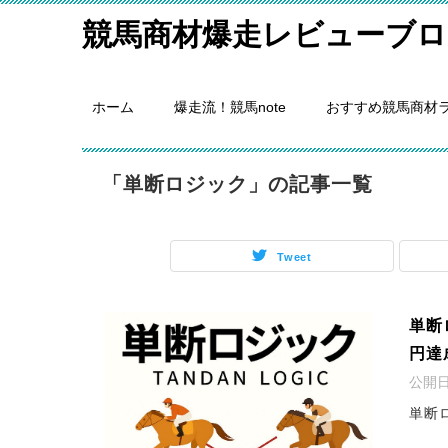
競馬商材爆走レビューブロ
ホーム
爆走流！競馬note
おすすめ競馬商材
「単断ロジック」の記事一覧
Tweet
単断
円達
公開
単断