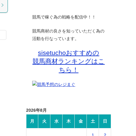
競馬で稼ぐ為の戦略を配信中！！
競馬商材の良さを知っていただく為の
活動を行なっています。
sisetuchoおすすめの
競馬商材ランキングはこ
ちら！
2026年8月
月
火
水
木
金
土
日
1
2