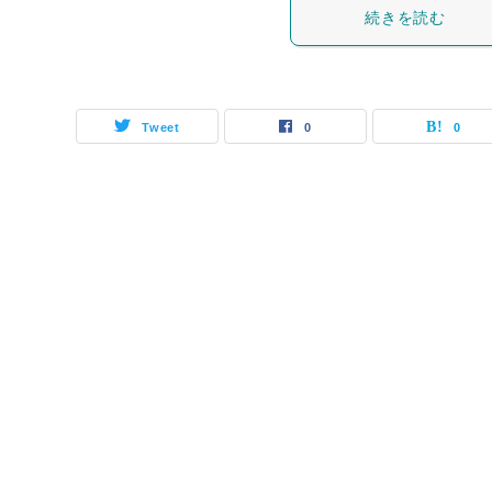
続きを読む
Tweet
0
0