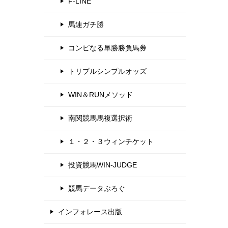
F-LINE
馬連ガチ勝
コンピなる単勝勝負馬券
トリプルシンプルオッズ
WIN＆RUNメソッド
南関競馬馬複選択術
１・２・３ウィンチケット
投資競馬WIN-JUDGE
競馬データぶろぐ
インフォレース出版