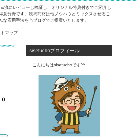
ucho流にレビューし検証し、オリジナル特典付きでご紹介し
得意分野です。競馬商材は他ノウハウとミックスさせるこ
んな応用手法を当ブログでご提案いたします。
イトマップ
sisetuchoプロフィール
こんにちはsisetuchoです^^
００