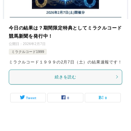
今日の結果は？期間限定特典としてミラクルコード
競馬新聞を発行中！
公開日：
2026年2月7日
ミラクルコード1999
ミラクルコード１９９９の2月7日（土）の結果速報です！
続きを読む
Tweet
0
0