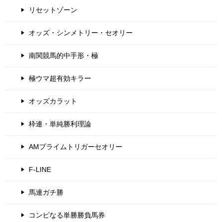
リセットゾーン
オッズ・シンメトリー・セオリー
南関競馬的中手形・極
極ウマ超有効キラー
オッズカラット
枠連・単純勝利理論
AMプライムトリガーセオリー
F-LINE
馬連ガチ勝
コンピなる単勝勝負馬券