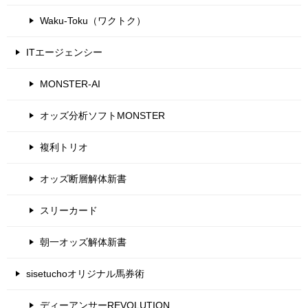
Waku-Toku（ワクトク）
ITエージェンシー
MONSTER-AI
オッズ分析ソフトMONSTER
複利トリオ
オッズ断層解体新書
スリーカード
朝一オッズ解体新書
sisetuchoオリジナル馬券術
ディーアンサーREVOLUTION