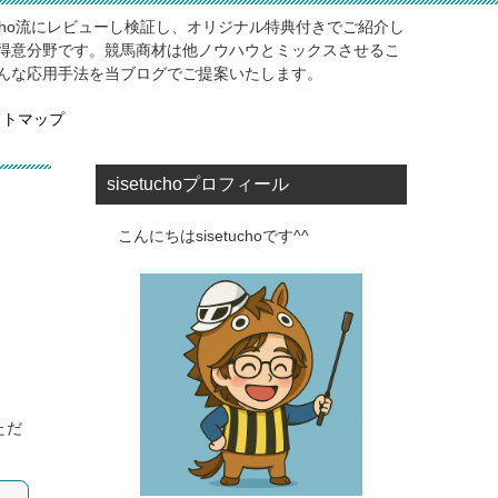
ucho流にレビューし検証し、オリジナル特典付きでご紹介し
得意分野です。競馬商材は他ノウハウとミックスさせるこ
んな応用手法を当ブログでご提案いたします。
イトマップ
sisetuchoプロフィール
こんにちはsisetuchoです^^
ただ