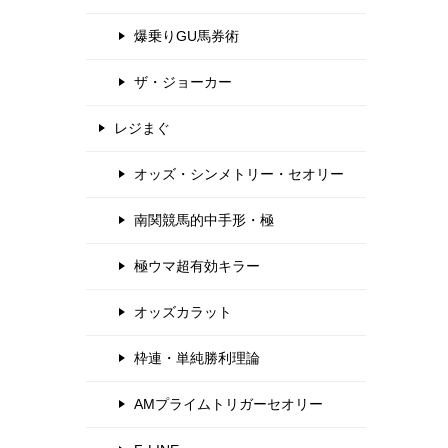
爆乗りGU馬券術
ザ・ジョーカー
レジまぐ
オッズ・シンメトリー・セオリー
南関競馬的中手形・極
極ウマ超有効キラー
オッズカラット
枠連・単純勝利理論
AMプライムトリガーセオリー